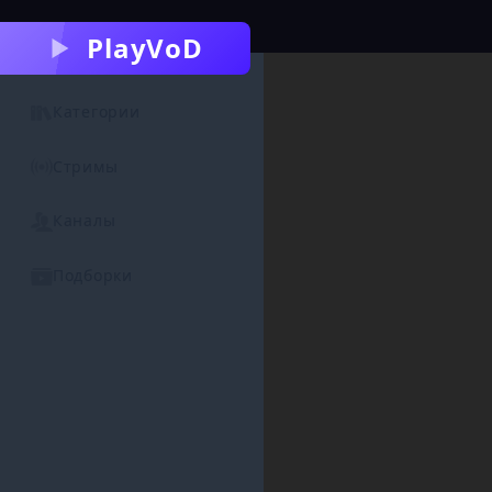
PlayVoD
Категории
Стримы
Каналы
Подборки