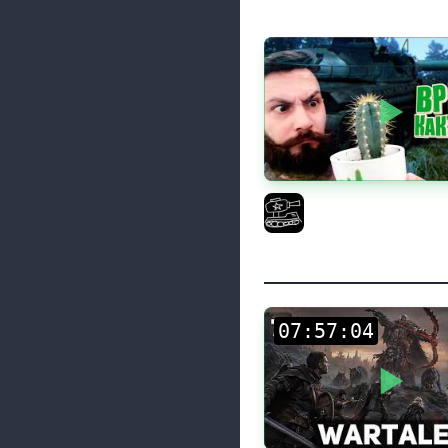
Поедаю кактусы онл
регистрации. Мир Тан
El COMENTANTE
:
: