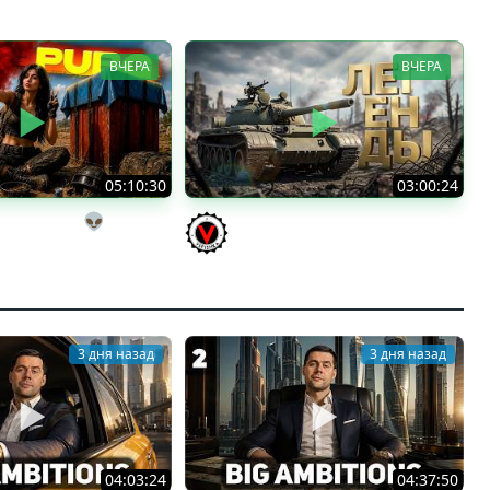
ВЧЕРА
ВЧЕРА
05:10:30
03:00:24
ы на выгуле👽
ЛЕГЕНДАРНЫЕ ПРЕМИУМ ТАНКИ.
a (Мозолька)
Бориска, КВ-5 и другие
Vspishka
3 дня назад
3 дня назад
04:03:24
04:37:50