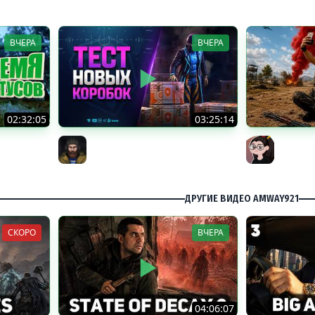
ВЧЕРА
ВЧЕРА
02:32:05
03:25:14
айн без
Тест Новых Танков из Коробок
Танкист
Юша PROТанки
Mozol6k
ков и ЗБЗ.
ДРУГИЕ ВИДЕО AMWAY921
СКОРО
ВЧЕРА
04:06:07