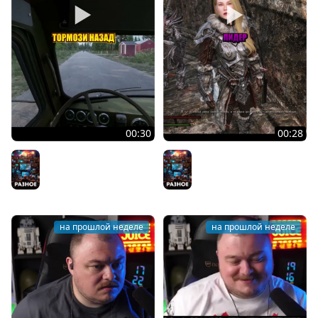
00:30
00:28
стоп! снято!
скайрим но нпс живые
Разное
71
Разное
на прошлой неделе
на прошлой неделе