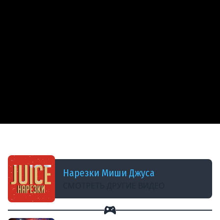
ДОБАВЛЕНО: 2 МЕСЯЦА НАЗАД
зря быканул в готике
Нарезки Миши Джуса
СМОТРЕТЬ ДРУГИЕ ВИДЕО