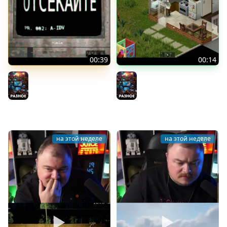
00:39
00:14
стример рыбка
действия в случае
Разное
зомби апокалипсиса
Разное
на этой неделе
на этой неделе