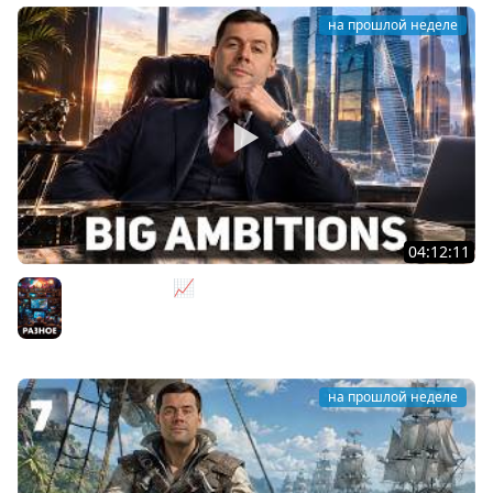
на прошлой неделе
04:12:11
За деньги - Да 📈 Big Ambitions [PC 2023]
Разное
на прошлой неделе