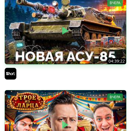
ВЧЕРА
04:39:22
АСУ-85 — Советская Е 25 из Коробок!
Sh0tnik
ВЧЕРА