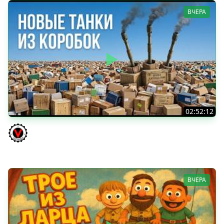
ВЧЕРА
02:52:12
ТРИ НОВЫХ ТАНКА ИЗ КОРОБОК: Русский АЗУ, Китаец ТТ
и Мерк М6
Vspishka
ВЧЕРА