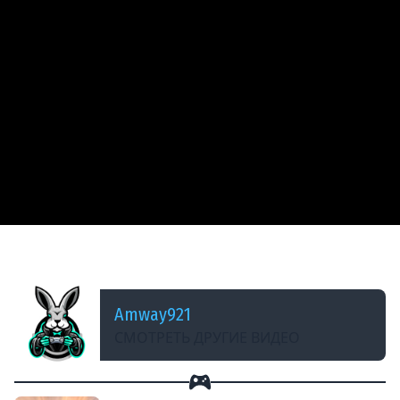
ДОБАВЛЕНО: 14 ЛЕТ НАЗАД
Pz.Kpfw. V Panther - Неплохой улов
Amway921
СМОТРЕТЬ ДРУГИЕ ВИДЕО