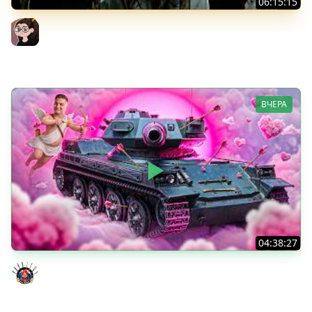
06:15:15
Leox ♥ 91,18% ♥ Стрим 4 + Тест Дурынды
Mozol6ka (Мозолька)
ВЧЕРА
04:38:27
Моя Любимая ПТ-10 - TORNADE
Evil GrannY