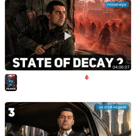
позавчера
04:06:07
Соло. Сложность запредельная 🩸 State of Decay 2
[PC 2018]
Разное
на этой неделе