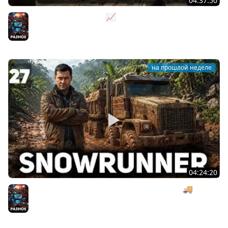
04:37:50
Не на дядю, а на себя 📈 Big Ambitions [PC 2023] #2
Разное
на прошлой неделе
04:24:20
Безумная деревянная операция под музыку 🚚
SnowRunner [PC 2020] #27
Разное