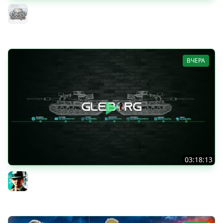
ДУПЛЕТ - НА ЧТО ЖЕ ТЫ СПОСОБЕН в 2026? ● МОЙ ПУТЬ
К ТРЁМ ОТМЕТКАМ
MeanMachins
ВЧЕРА
03:18:13
Новые коробки ★ Сборочный цех, глава 3 ★ МИР
ТАНКОВ
Gleborg