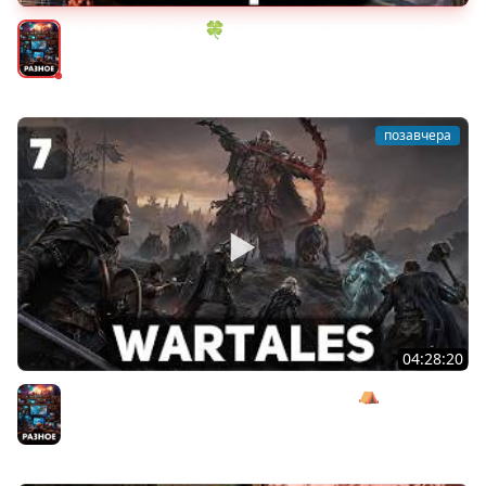
ИГРОВОЙ АУКЦИОН 🍀 Во что играем в конце лета?
Разное
позавчера
04:28:20
Сражаемся с Кагалом призраком Харага ⛺ Wartales
[PC 2021] #7
Разное