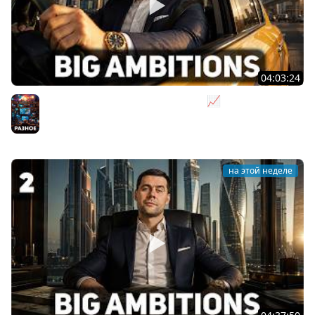
04:03:24
Я бизнесмен. Такси - это для души 📈 Big Ambitions
[PC 2023] #3
Разное
на этой неделе