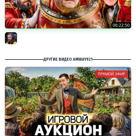
06:22:50
Трое из Ларца ★ С ДР НАША ИГРА
@ElComentanteOfficial @Kop3uHbl4
Inspirer
ДРУГИЕ ВИДЕО AMWAY921
ПРЯМОЙ ЭФИР