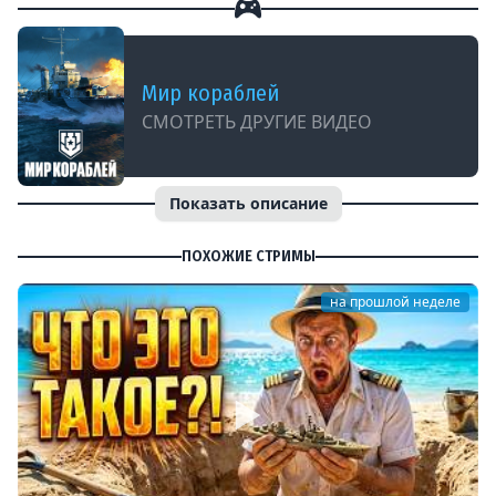
Мир кораблей
СМОТРЕТЬ ДРУГИЕ ВИДЕО
Показать описание
ПОХОЖИЕ СТРИМЫ
на прошлой неделе