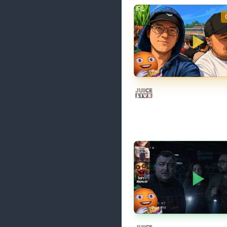
Скуф-патруль | IRL C
01/08/2026
Juice Live
Общение | Shift at M