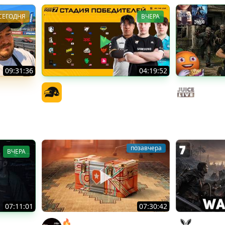
СЕГОДНЯ
ВЧЕРА
09:31:36
04:19:52
трим от
PGS 7 - Стадия Победителей
Общение
Официальный канал
Cтрим о
Juice Liv
позавчера
ВЧЕРА
07:11:01
07:30:42
idnight |
🔥ОТБЕРИ У БИБЫ КОРОБКИ! ●
Сражаем