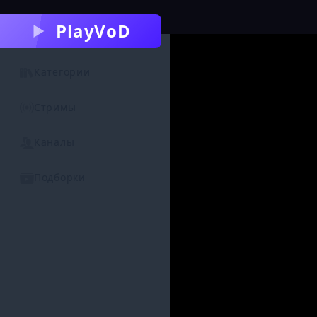
PlayVoD
Категории
Стримы
Каналы
Подборки