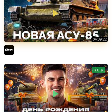
04:39:22
АСУ-85 — Советская Е 25 из Коробок!
Sh0tnik
ВЧЕРА