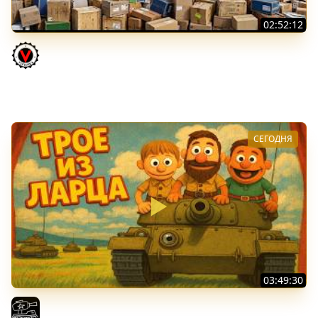
02:52:12
ТРИ НОВЫХ ТАНКА ИЗ КОРОБОК: Русский АЗУ, Китаец ТТ
и Мерк М6
Vspishka
СЕГОДНЯ
03:49:30
ТРОЕ ИЗ ЛАРЦА! Впервые в этом августе! (Мир Танков)
El COMENTANTE