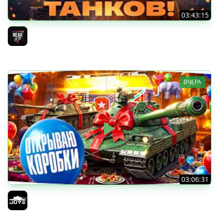
03:43:15
ДЕНЬ РОЖДЕНИЯ 2026! ТЕСТ-ДРАЙВ ТАНКОВ из КОРОБОК
[Попытка 2]
Near_You
ВЧЕРА
03:06:31
ОТКРЫВАЕМ КОРОБКИ НА ДЕНЬ РОЖДЕНИЯ МИРА ТАНКОВ
2026 ● Что Выпадет?
Jove