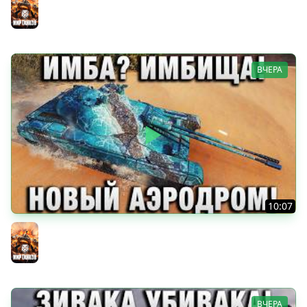
Мир танков
ВЧЕРА
10:07
ИМБА? ИМБИЩА! НОВЫЙ АЭРОДРОМ!
Мир танков
ВЧЕРА