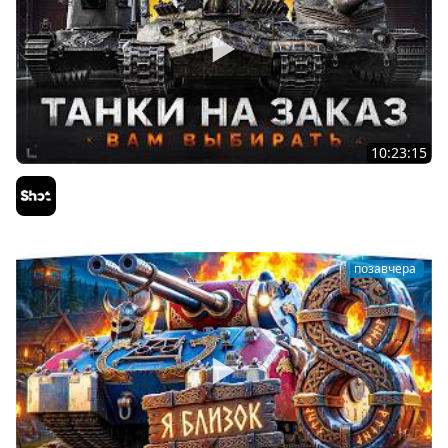
10:23:15
ТАНКИ на ЗАКАЗ — Смотрите Описание Стрима
Sh0tnik
позавчера