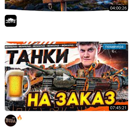
04:00:26
БИТВА ЗА MAUSEKONIG! — ВСЕГО 8 ЗАДАЧ ДО КОНЦА ●
Возвращение Сериала по ЛБЗ 3.0
Jove
позавчера
07:45:21
🔥ПЕННЫЕ ТАНКИ НА ЗАКАЗ! ● НАЛИВАЙ!
BEOWULF422