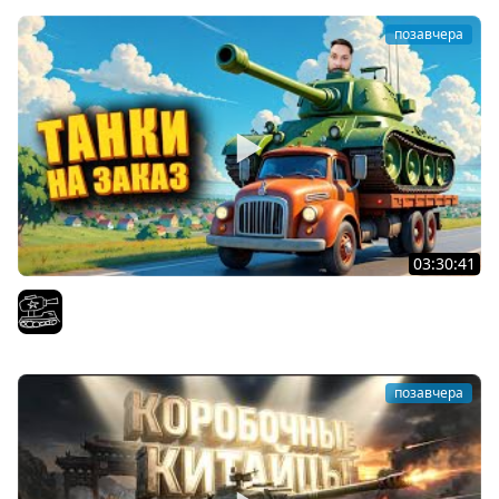
позавчера
03:30:41
Трезвый пятничный рандом. (Мир танков и ЗБЗ)
El COMENTANTE
позавчера