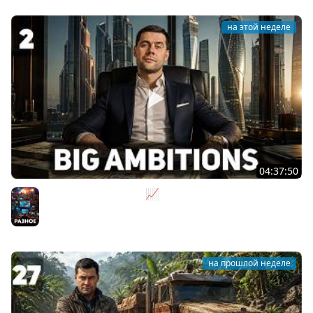
на этой неделе
04:37:50
Не на дядю, а на себя 📈 Big Ambitions [PC 2023] #2
Разное
на прошлой неделе