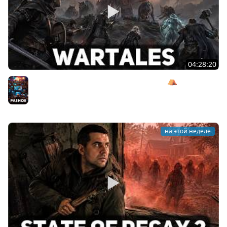
04:28:20
Сражаемся с Кагалом призраком Харага ⛺ Wartales
[PC 2021] #7
Разное
на этой неделе