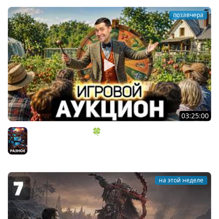
позавчера
03:25:00
ИГРОВОЙ АУКЦИОН 🍀 Во что играем в конце лета?
Разное
на этой неделе