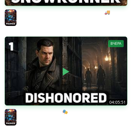
Начинаем мексиканский развоз под музыку 🚚
SnowRunner [PC 2020] #28
Разное
ВЧЕРА
04:05:51
Мрачный стелс-экшен 🎭 Dishonored [PC 2012] #1
Разное