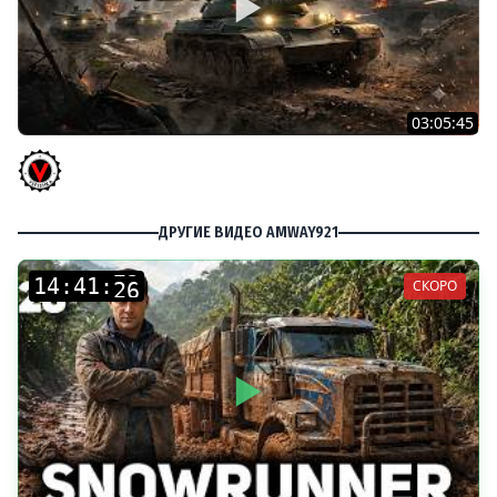
03:05:45
КИТАЙЧОКИ ИЗ КОРОБЧОНОК! 617Q и HSD-1
Vspishka
ДРУГИЕ ВИДЕО AMWAY921
:
:
СКОРО