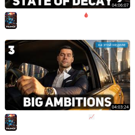
04:06:07
Соло. Сложность запредельная 🩸 State of Decay 2
[PC 2018]
Разное
на этой неделе
04:03:24
Я бизнесмен. Такси - это для души 📈 Big Ambitions
[PC 2023] #3
Разное