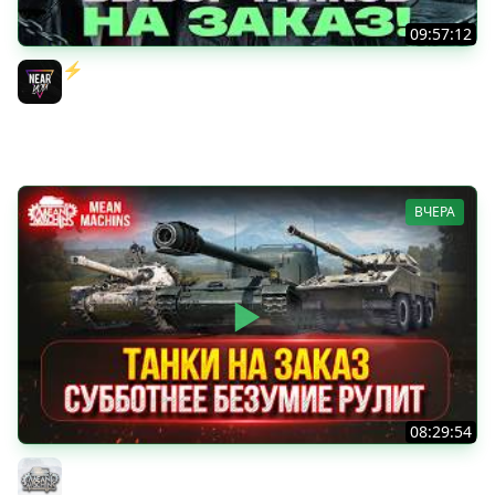
09:57:12
⚡️ИГРАЮ НА ВАШИХ ТАНКАХ НА ЗАКАЗ! [Правила В
Описании]
Near_You
ВЧЕРА
08:29:54
ТАНКИ НА ЗАКАЗ...ВАМ ВЫБИРАТЬ ● Субботнее Безумие
РУЛИТ ● Подробности в Описании