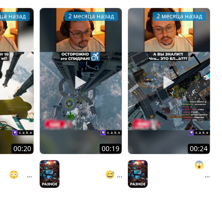
tream
@CakeStream
ца назад
2 месяца назад
2 месяца назад
00:20
00:19
00:24
A нет, то
ОСТОРОЖНО! Это
А ВЫ ЗНАЛИ?! 😱
??? 😳 М?
SPEDRUUUUN! 😅 /
Что... ЭТО БЛ....b???
Разное
Разное
 Only UP
Кекс в Only UP
/ Кекс в Only UP
@CakeStream
@CakeStream