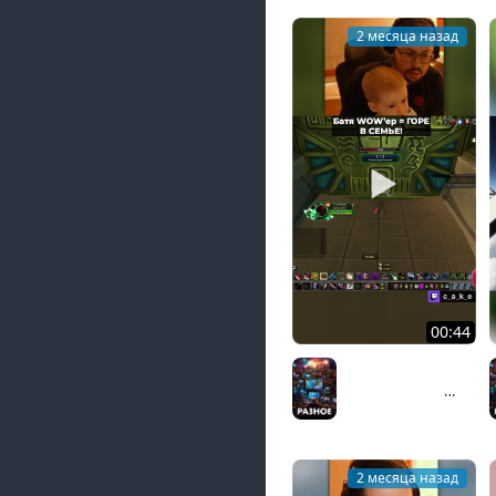
2 месяца назад
00:44
БАТЯ - WOW'er =
ГОРЕ В СЕМЬЕ! 😅
Разное
/ Кекс в WOW
@CakeStream
2 месяца назад