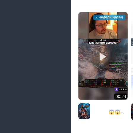
2 недели назад
00:24
А че так МОЖНО
БЫЛО??? 😱😱😱
Baldurs's Gate
/ Кекс в Baldur's
Gate 3
@CakeStream