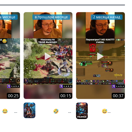
м месяце
в прошлом месяце
2 месяца назад
00:25
00:15
00:37
cкий
Наконец-то МОЙ
Переиграл?! Но
!! 😂 ДА
ВЫХОД!!! 🤣 / Кекс
КАК??? 😅
s Gate
Baldurs's Gate
Разное
ЕТЕ??? /
в Baldurs Gate 3
СНЕЖУЛЯ МИЛАЯ
aldurs
@CakeStream
БАБЛИК!!!!!!! / Кекс
в WOW Sirus