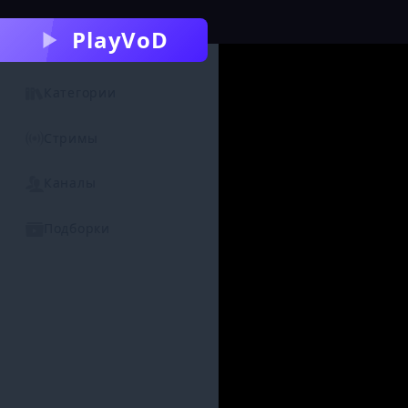
PlayVoD
Категории
Стримы
Каналы
Подборки