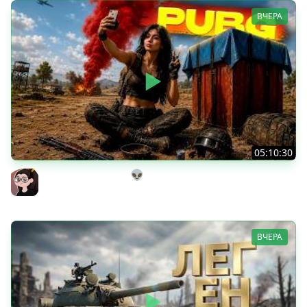
ВЧЕРА
05:10:30
Танкисты на выгуле👽
Mozol6ka (Мозолька)
ВЧЕРА