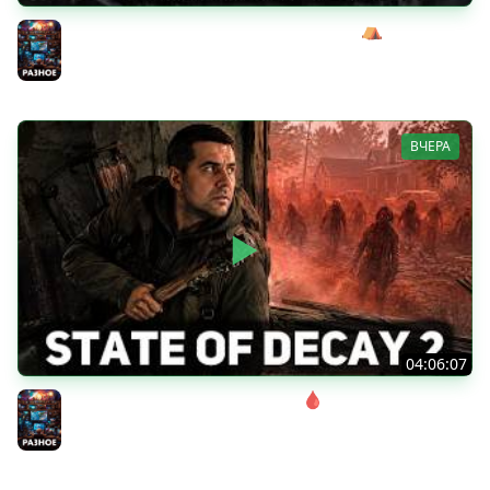
Сражаемся с Кагалом призраком Харага ⛺ Wartales
[PC 2021] #7
Разное
ВЧЕРА
04:06:07
Соло. Сложность запредельная 🩸 State of Decay 2
[PC 2018]
Разное