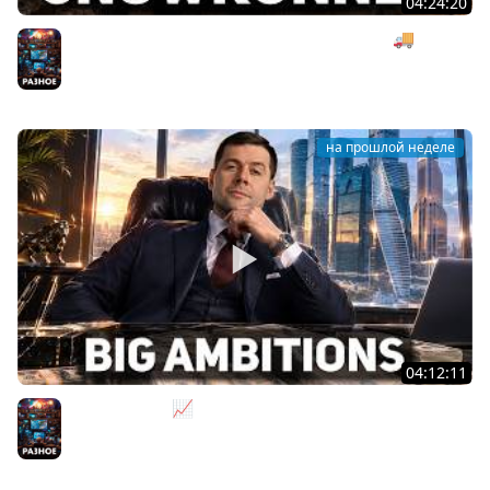
04:24:20
Безумная деревянная операция под музыку 🚚
SnowRunner [PC 2020] #27
Разное
на прошлой неделе
04:12:11
За деньги - Да 📈 Big Ambitions [PC 2023]
Разное