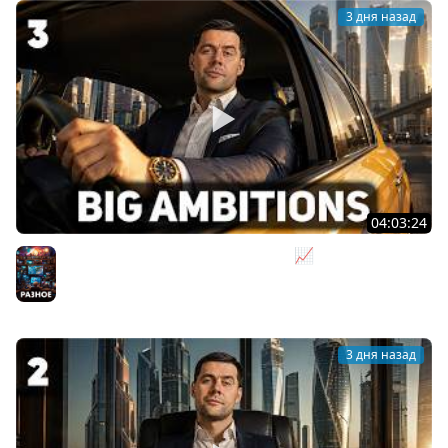
3 дня назад
04:03:24
Я бизнесмен. Такси - это для души 📈 Big Ambitions
[PC 2023] #3
Разное
3 дня назад