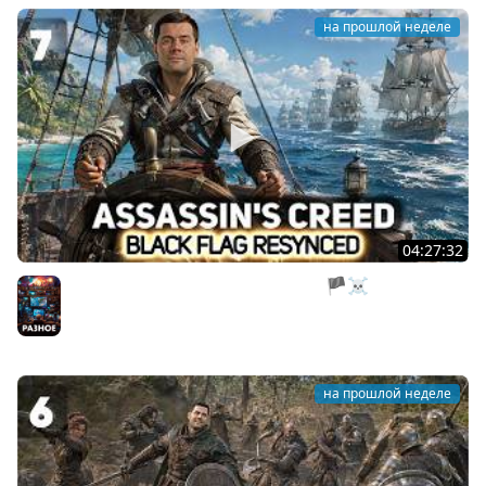
на прошлой неделе
04:27:32
Нас все предали. Пираты, тоже мне 🏴‍☠️ Assassin’s
Creed Black Flag Resynced [PC 2026] #7
Разное
на прошлой неделе