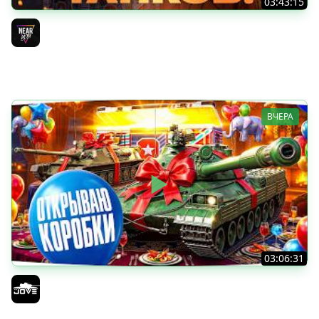
03:43:15
ДЕНЬ РОЖДЕНИЯ 2026! ТЕСТ-ДРАЙВ ТАНКОВ из КОРОБОК
[Попытка 2]
Near_You
ВЧЕРА
03:06:31
ОТКРЫВАЕМ КОРОБКИ НА ДЕНЬ РОЖДЕНИЯ МИРА ТАНКОВ
2026 ● Что Выпадет?
Jove