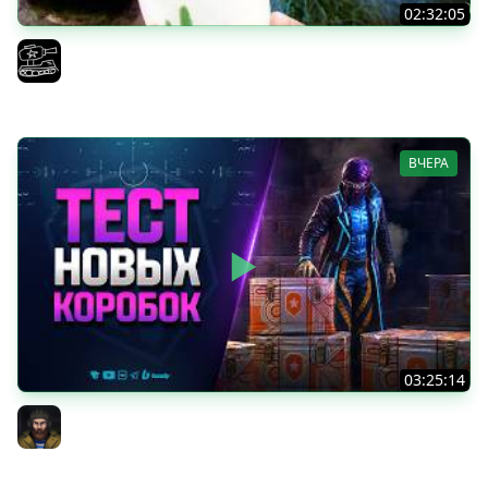
02:32:05
Поедаю кактусы онлайн без регистрации. Мир Танков
и ЗБЗ.
El COMENTANTE
ВЧЕРА
03:25:14
Тест Новых Танков из Коробок
Юша PROТанки