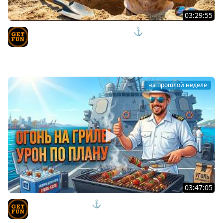
03:29:55
ЭТИ НОВИНКИ ВЗРЫВАЮТ МОЗГ ⚓ мир кораблей
TVgetfun
на прошлой неделе
03:47:05
КОРАБЛИ ПО ФАНУ ⚓ мир кораблей
TVgetfun