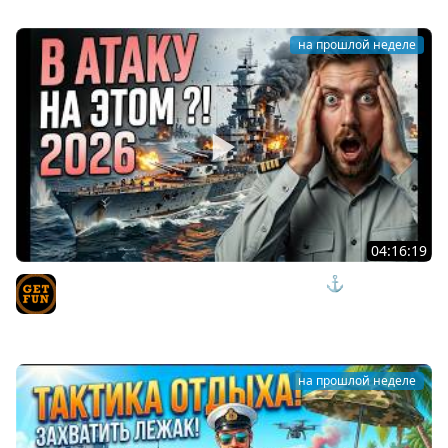
на прошлой неделе
04:16:19
СКРЫТЫЕ ИМБЫ ИЛИ ИЗДЕВАТЕЛЬСТВО? ⚓ мир
кораблей
TVgetfun
на прошлой неделе