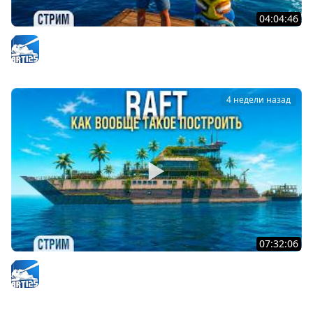
04:04:46
RAFT - Покраска корабля - Проект "Оазис" #8
Arti25
4 недели назад
07:32:06
RAFT - Этот КОРАБЛЬ жрёт все ресурсы #5
Arti25