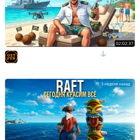
02:02:37
ПРИШЛО ВРЕМЯ ОТДЫХАТЬ И НАГИБАТЬ ⚓ мир
кораблей
TVgetfun
3 недели назад