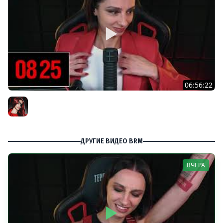
06:56:22
[СТРИМ] БОДРЫЙ ЧЕТВЕРГ С BRM | DOOMSDAY: LAST
SURVIVORS & DOOMSDAY: LAST SURVIVORS | 06.08.26
BRM
ДРУГИЕ ВИДЕО BRM
ВЧЕРА