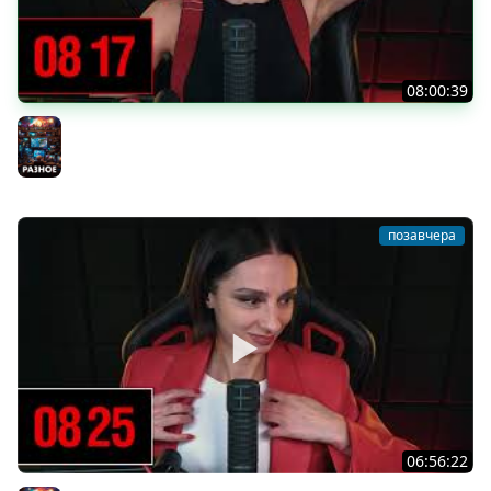
08:00:39
[СТРИМ] БОДРАЯ ПЯТНИЦА С BRM | БШБ-ШНЫЕ НОВОСТИ
| GEARS OF WAR: E-DAY | GOTHIC 1 REMAKE | 07.08.26
Разное
позавчера
06:56:22