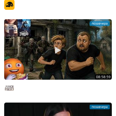
PGS 7 - Стадия Победителей
Официальный канал
позавчера
08:58:59
Общение | Project Zomboid | Cтрим от 02/08/2026
Juice Live
позавчера