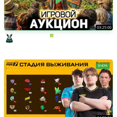
03:25:00
ИГРОВОЙ АУКЦИОН 🍀 Во что играем в конце лета?
Amway921
ВЧЕРА