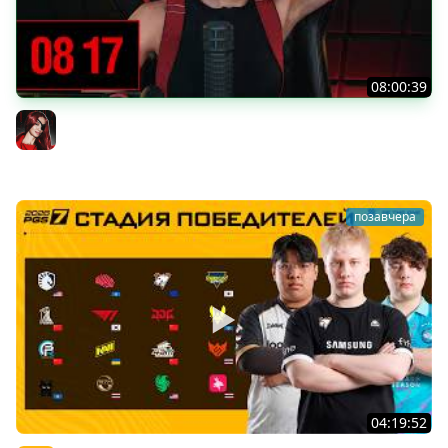
08:00:39
[СТРИМ] БОДРАЯ ПЯТНИЦА С BRM | БШБ-ШНЫЕ НОВОСТИ
| GEARS OF WAR: E-DAY | GOTHIC 1 REMAKE | 07.08.26
BRM
позавчера
04:19:52