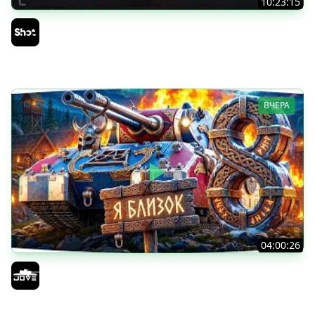
10:23:15
ТАНКИ на ЗАКАЗ — Смотрите Описание Стрима
Sh0tnik
ВЧЕРА
04:00:26
БИТВА ЗА MAUSEKONIG! — ВСЕГО 8 ЗАДАЧ ДО КОНЦА ●
Возвращение Сериала по ЛБЗ 3.0
Jove