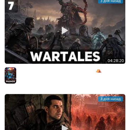
3 дня назад
04:28:20
Сражаемся с Кагалом призраком Харага ⛺ Wartales
[PC 2021] #7
Разное
3 дня назад