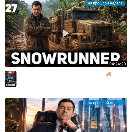
на прошлой неделе
04:24:20
Безумная деревянная операция под музыку 🚚
SnowRunner [PC 2020] #27
Разное
на прошлой неделе