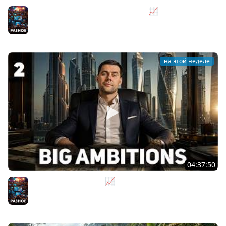
Я бизнесмен. Такси - это для души 📈 Big Ambitions
[PC 2023] #3
Разное
на этой неделе
04:37:50
Не на дядю, а на себя 📈 Big Ambitions [PC 2023] #2
Разное