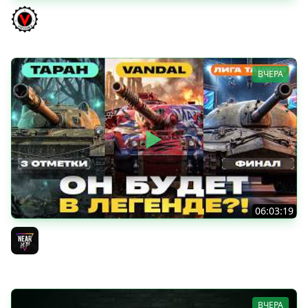
КИТАЙЧОКИ ИЗ КОРОБЧОНОК! 617Q и HSD-1
Vspishka
ВЧЕРА
06:03:19
VANDAL - ОН БУДЕТ В ЛЕГЕНДЕ?! + ТАРАН 3 ОТМЕТКИ +
ЛИГА ТАНКОВ: ФИНАЛ
Near_You
ВЧЕРА