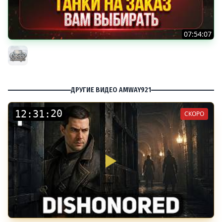
07:54:07
ТАНКИ НА ЗАКАЗ...ВАМ ВЫБИРАТЬ ● Мини-Гайды от
MeanMachins ● Подробности в Описании
MeanMachins
ДРУГИЕ ВИДЕО AMWAY921
:
:
СКОРО