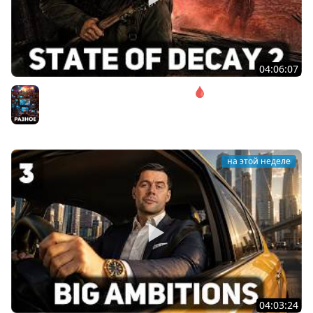
04:06:07
Соло. Сложность запредельная 🩸 State of Decay 2
[PC 2018]
Разное
на этой неделе
04:03:24