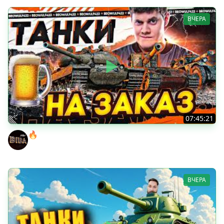
ВЧЕРА
07:45:21
🔥ПЕННЫЕ ТАНКИ НА ЗАКАЗ! ● НАЛИВАЙ!
BEOWULF422
ВЧЕРА