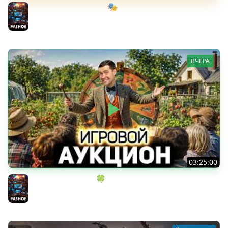
Мрачный стелс-экшен 🎭 Dishonored [PC 2012] #1
Разное
ВЧЕРА
03:25:00
ИГРОВОЙ АУКЦИОН 🍀 Во что играем в конце лета?
Разное