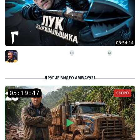
06:54:14
26# Лук Выживальщика 💀 The Long Dark 💀 282 день
Страдания
Inspirer
ДРУГИЕ ВИДЕО AMWAY921
:
:
СКОРО