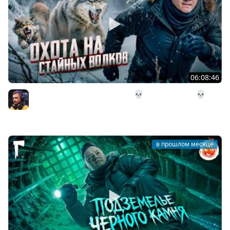
06:08:46
29# Охота на стайных волков 💀 The Long Dark 💀 314
день Страдания
Inspirer
в прошлом месяце