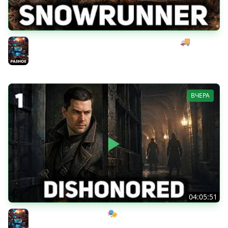
Начинаем мексиканский развоз под музыку 🚚
SnowRunner [PC 2020] #28
Разное
ВЧЕРА
04:05:51
Мрачный стелс-экшен 🎭 Dishonored [PC 2012] #1
Разное