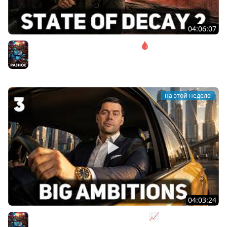
04:06:07
Соло. Сложность запредельная 🩸 State of Decay 2
[PC 2018]
Разное
на этой неделе
04:03:24
Я бизнесмен. Такси - это для души 📈 Big Ambitions
[PC 2023] #3