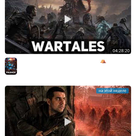
04:28:20
Сражаемся с Кагалом призраком Харага ⛺ Wartales
[PC 2021] #7
Разное
на этой неделе