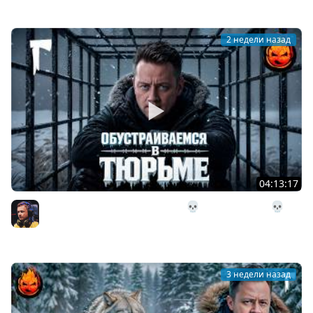
2 недели назад
04:13:17
30# Обустраиваемся в Тюрьме 💀 The Long Dark 💀 322
день Страдания
Inspirer
3 недели назад