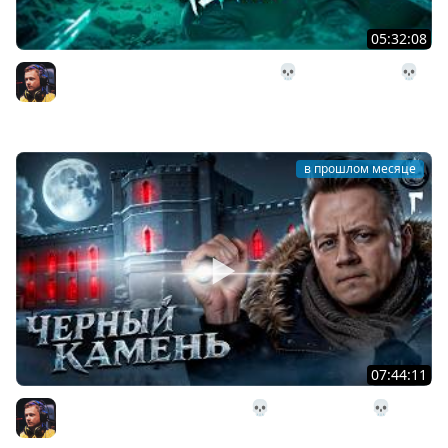
05:32:08
28# Подземелье Чёрного Камня 💀 The Long Dark 💀
303 день Страдания
Inspirer
в прошлом месяце
07:44:11
27# Поход в Чёрный Камень 💀 The Long Dark 💀 291
день Страдания
Inspirer