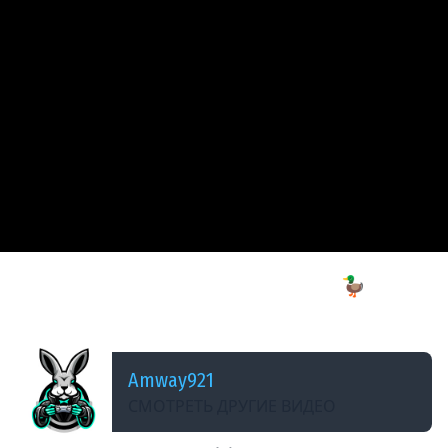
ДОБАВЛЕНО: 2 МЕСЯЦА НАЗАД
ИСПЫТАНИЕ: Безнадёжное спасение 🦆 The
Long Dark [PC 2014]
Amway921
СМОТРЕТЬ ДРУГИЕ ВИДЕО