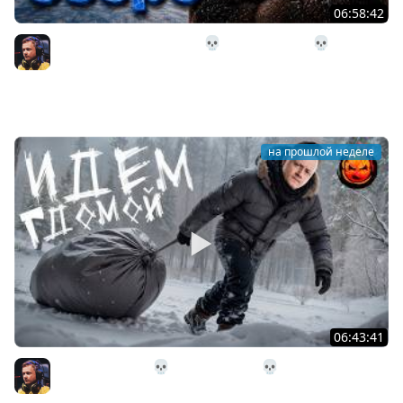
06:58:42
32# В Загадочное Озеро 💀 The Long Dark 💀 339 день
Страдания
Inspirer
на прошлой неделе
06:43:41
31# Идём Домой 💀 The Long Dark 💀 333 день
Страдания
Inspirer