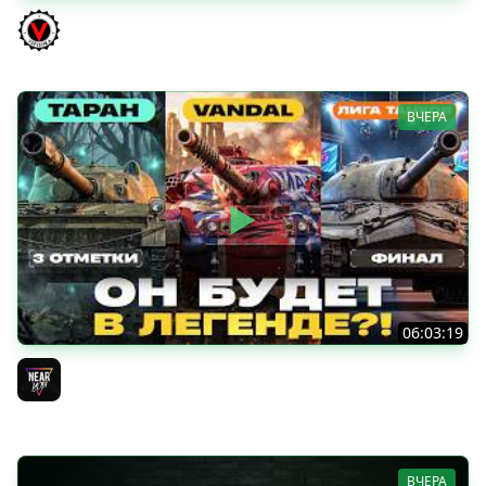
КИТАЙЧОКИ ИЗ КОРОБЧОНОК! 617Q и HSD-1
Vspishka
ВЧЕРА
06:03:19
VANDAL - ОН БУДЕТ В ЛЕГЕНДЕ?! + ТАРАН 3 ОТМЕТКИ +
ЛИГА ТАНКОВ: ФИНАЛ
Near_You
ВЧЕРА