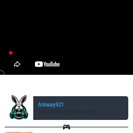
ДОБАВЛЕНО: 14 ЛЕТ НАЗАД
PzKpfw VIB Tiger II - Мастер
Amway921
СМОТРЕТЬ ДРУГИЕ ВИДЕО