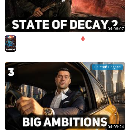
04:06:07
Соло. Сложность запредельная 🩸 State of Decay 2
[PC 2018]
Разное
на этой неделе
04:03:24