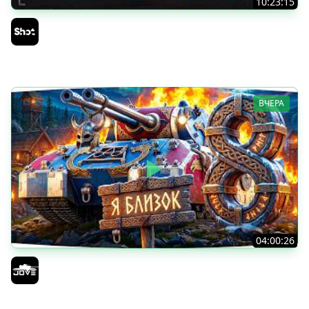
10:23:15
ТАНКИ на ЗАКАЗ — Смотрите Описание Стрима
Sh0tnik
ВЧЕРА
04:00:26
БИТВА ЗА MAUSEKONIG! — ВСЕГО 8 ЗАДАЧ ДО КОНЦА ●
Возвращение Сериала по ЛБЗ 3.0
Jove