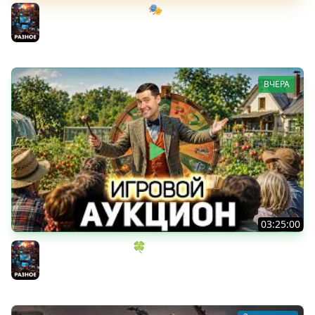
Мрачный стелс-экшен 🎭 Dishonored [PC 2012] #1
Разное
ВЧЕРА
03:25:00
ИГРОВОЙ АУКЦИОН 🍀 Во что играем в конце лета?
Разное