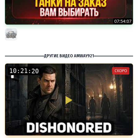
07:54:07
ТАНКИ НА ЗАКАЗ...ВАМ ВЫБИРАТЬ ● Мини-Гайды от
MeanMachins ● Подробности в Описании
MeanMachins
ДРУГИЕ ВИДЕО AMWAY921
:
:
СКОРО