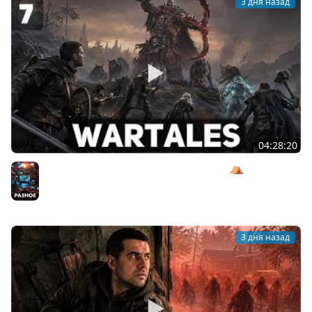
3 дня назад
04:28:20
Сражаемся с Кагалом призраком Харага ⛺ Wartales
[PC 2021] #7
Разное
3 дня назад