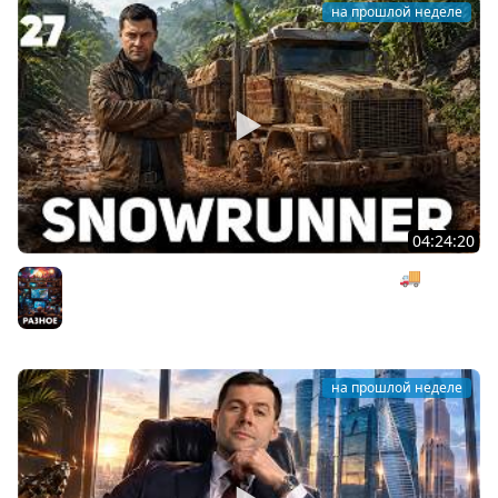
на прошлой неделе
04:24:20
Безумная деревянная операция под музыку 🚚
SnowRunner [PC 2020] #27
Разное
на прошлой неделе