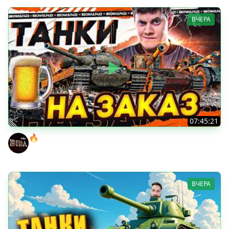
ВЧЕРА
07:45:21
🔥ПЕННЫЕ ТАНКИ НА ЗАКАЗ! ● НАЛИВАЙ!
BEOWULF422
ВЧЕРА