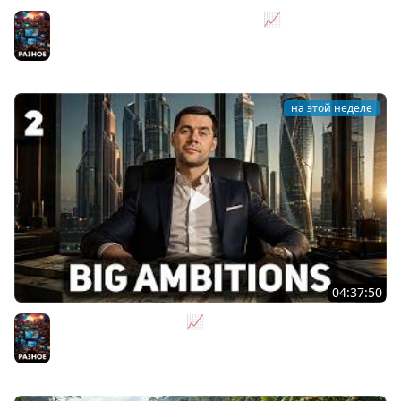
Я бизнесмен. Такси - это для души 📈 Big Ambitions
[PC 2023] #3
Разное
на этой неделе
04:37:50
Не на дядю, а на себя 📈 Big Ambitions [PC 2023] #2
Разное