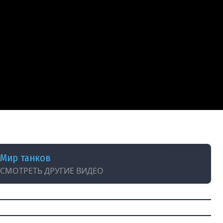
Мир танков
СМОТРЕТЬ ДРУГИЕ ВИДЕО