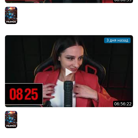
[СТРИМ] БОДРАЯ ПЯТНИЦА С BRM | БШБ-ШНЫЕ НОВОСТИ
| GEARS OF WAR: E-DAY | GOTHIC 1 REMAKE | 07.08.26
Разное
3 дня назад
06:56:22
[СТРИМ] БОДРЫЙ ЧЕТВЕРГ С BRM | DOOMSDAY: LAST
SURVIVORS & DOOMSDAY: LAST SURVIVORS | 06.08.26
Разное