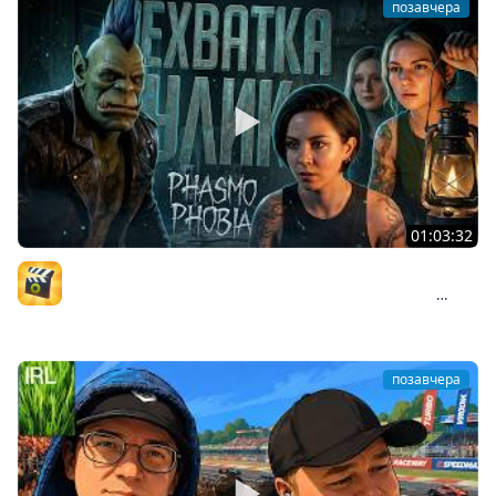
позавчера
01:03:32
РЕШИЛИ ИГРАТЬ В ФАЗМОФОБИЮ ПО-ВЗРОСЛОМУ, НО
НАЧАЛИСЬ ПРОБЛЕМЫ — Phasmophobia // КАСТОМ
Нарезочки от Орче
НАРЕЗКА
позавчера