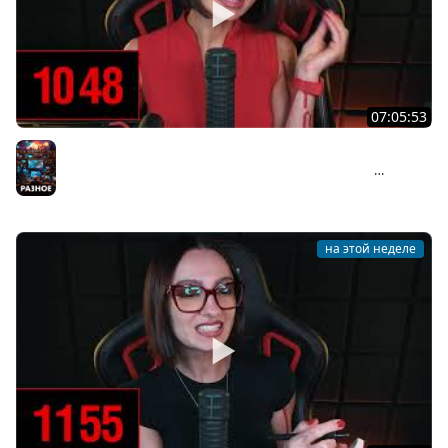
07:05:53
[СТРИМ] БОДРЫЙ ВТОРНИК С BRM | НОВИНКА STEAM В
ЖАНРЕ ACTION RPG — BEAST OF REINCARNATION |
Разное
04.08.26
на этой неделе