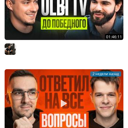
01:46:11
Ulbi TV: шесть лет за кадром, цена качества и будущее
IT
Владилен Минин
2 недели назад