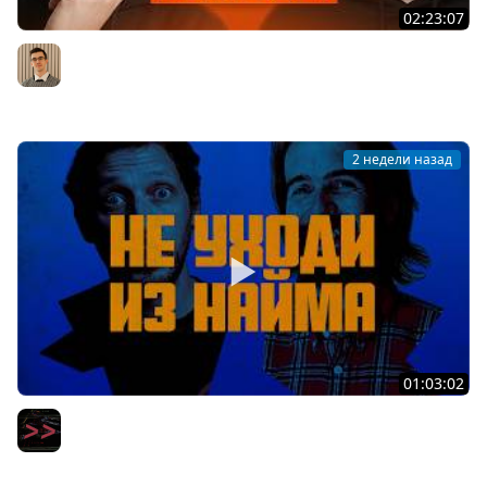
02:23:07
Middle из бигтеха проходит собеседование на
Backend разработчика
Артём Шумейко
2 недели назад
01:03:02
Вот уволюсь и сделаю свой стартап — вся правда про
мечту айтишников
Мы обречены