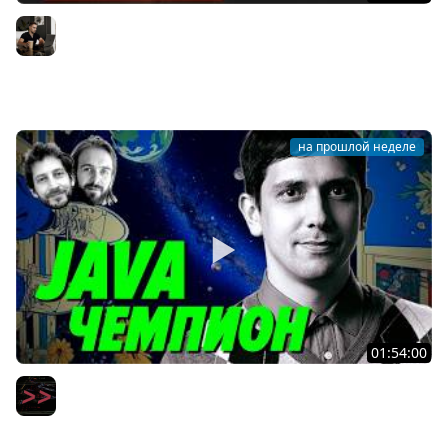
AI-инженерия с нуля — Полный гайд для разработчика
[2026]
Владилен Минин
на прошлой неделе
01:54:00
Ты ничего не знаешь про Java по сравнению с ним —
Тагир Валеев — Мы обречены
Мы обречены