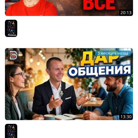
20:13
Не Будь Как ВСЕ - Не делай то, что делает
большинство!
Разное
5 месяцев назад
13:30
Дар Общения - Почему Люди Стали Меньше Общаться
Лично