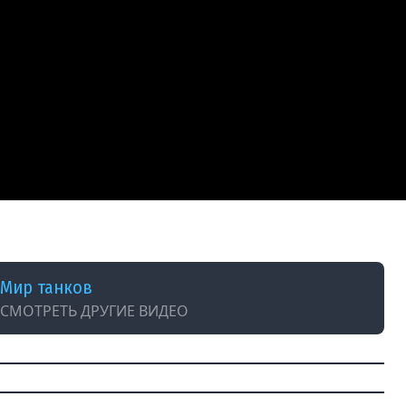
Мир танков
СМОТРЕТЬ ДРУГИЕ ВИДЕО