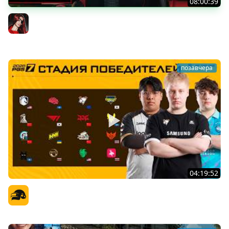
08:00:39
[СТРИМ] БОДРАЯ ПЯТНИЦА С BRM | БШБ-ШНЫЕ НОВОСТИ
| GEARS OF WAR: E-DAY | GOTHIC 1 REMAKE | 07.08.26
BRM
позавчера
04:19:52
PGS 7 - Стадия Победителей
Официальный канал