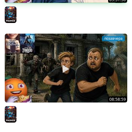
Скуф-патруль | IRL Cтрим от 01/08/2026
Разное
позавчера
08:58:59
Общение | Project Zomboid | Cтрим от 02/08/2026
Разное