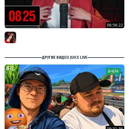
06:56:22
[СТРИМ] БОДРЫЙ ЧЕТВЕРГ С BRM | DOOMSDAY: LAST
SURVIVORS & DOOMSDAY: LAST SURVIVORS | 06.08.26
BRM
ДРУГИЕ ВИДЕО JUICE LIVE
ВЧЕРА
09:31:36