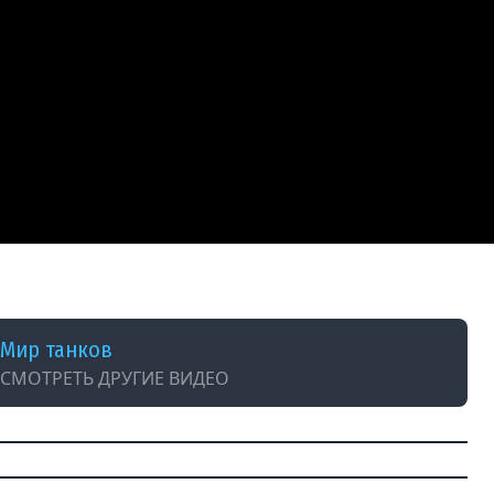
Мир танков
СМОТРЕТЬ ДРУГИЕ ВИДЕО