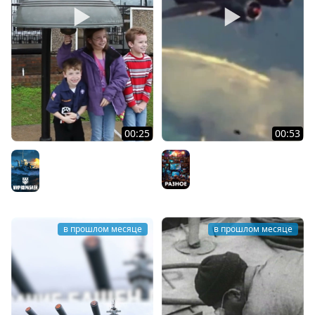
00:25
00:53
Судьба линкора USS
Битва при Марианских
Alabama
островах
Мир кораблей
Разное
в прошлом месяце
в прошлом месяце