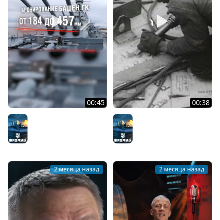
00:45
00:38
Линейные корабли
История строительства
типа «Южная Дакота»
линкора USS Alabama
Мир кораблей
Мир кораблей
2 месяца назад
2 месяца назад