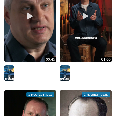
00:45
01:00
Боевые задачи
История линкора Giulio
эсминцев
Cesare
Мир кораблей
Мир кораблей
2 месяца назад
2 месяца назад