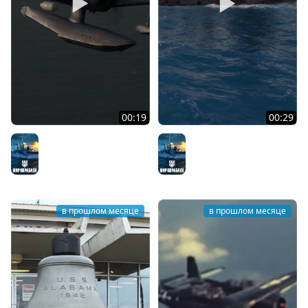
00:19
00:29
Боевой путь линкора
Самый удачливый
USS Alabama
линкор ВМС США
Мир кораблей
Мир кораблей
в прошлом месяце
в прошлом месяце