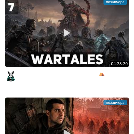
позавчера
04:28:20
Сражаемся с Кагалом призраком Харага ⛺ Wartales
[PC 2021] #7
Amway921
позавчера