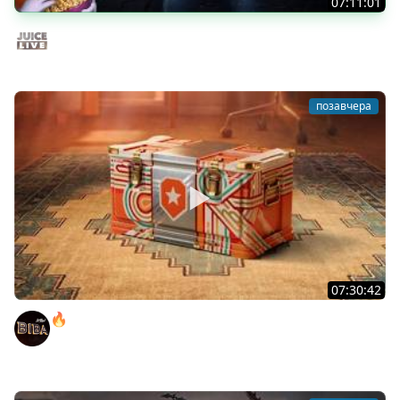
07:11:01
Общение | Shift at Midnight | Cтрим от 27/07/2026
Juice Live
позавчера
07:30:42
🔥ОТБЕРИ У БИБЫ КОРОБКИ! ● РОЗЫГРЫШ
АВТОМОБИЛЯ!
BEOWULF422