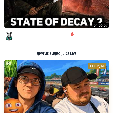
04:06:07
Соло. Сложность запредельная 🩸 State of Decay 2
[PC 2018]
Amway921
ДРУГИЕ ВИДЕО JUICE LIVE
СЕГОДНЯ