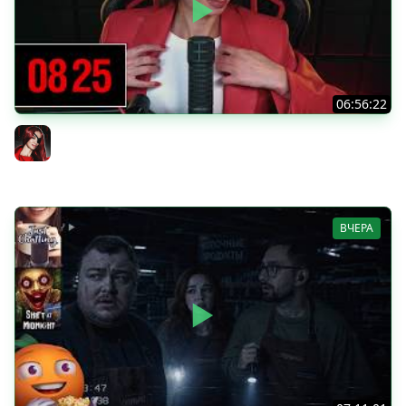
06:56:22
[СТРИМ] БОДРЫЙ ЧЕТВЕРГ С BRM | DOOMSDAY: LAST
SURVIVORS & DOOMSDAY: LAST SURVIVORS | 06.08.26
BRM
ВЧЕРА