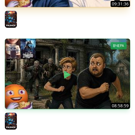
09:31:36
Скуф-патруль | IRL Cтрим от 01/08/2026
Разное
ВЧЕРА
08:58:59
Общение | Project Zomboid | Cтрим от 02/08/2026
Разное