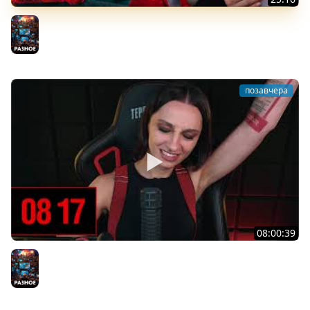
РАБОТА МЕЧТЫ В PENGUIN LIFTER С BRM
Разное
позавчера
08:00:39
[СТРИМ] БОДРАЯ ПЯТНИЦА С BRM | БШБ-ШНЫЕ НОВОСТИ
| GEARS OF WAR: E-DAY | GOTHIC 1 REMAKE | 07.08.26
Разное