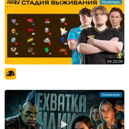
позавчера
04:20:06
PGS 7 - Стадия Выживания
Официальный канал
позавчера