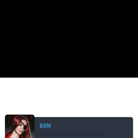
ДОБАВЛЕНО: 2 МЕСЯЦА НАЗАД
[СТРИМ] БШБ-ШНЫЕ НОВОСТИ | ДАЛЕЕ
ПОДВИНЬСЯ! У @olyashaa | БЭКСТЕЙДЖ С
ПИЛОТА БШБ В !TG | 26.06.26
BRM
СМОТРЕТЬ ДРУГИЕ ВИДЕО