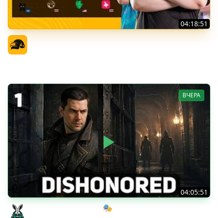
04:18:51
PGS 7 - Финальная Стадия - День 2
Официальный канал
ВЧЕРА
04:05:51
Мрачный стелс-экшен 🎭 Dishonored [PC 2012] #1
Amway921