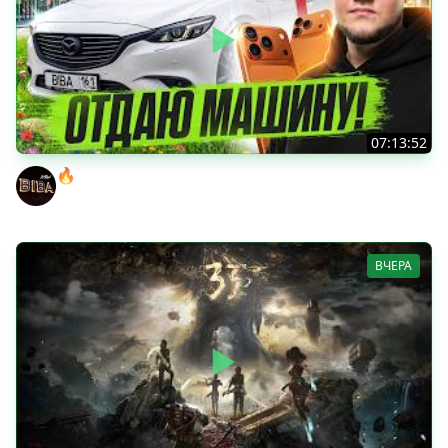
07:13:52
🔥ВЫИГРАЙ АВТОМОБИЛЬ БИБЫ! ● ЧИЛ В РАНДОМЕ!
BEOWULF422
ВЧЕРА