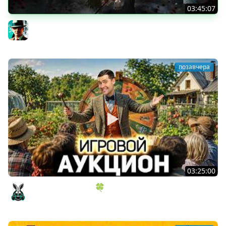
03:45:07
Экспедиция 39+ ★ Clair Obscur: Expedition 33
Gleborg
позавчера
03:25:00
ИГРОВОЙ АУКЦИОН 🍀 Во что играем в конце лета?
Amway921