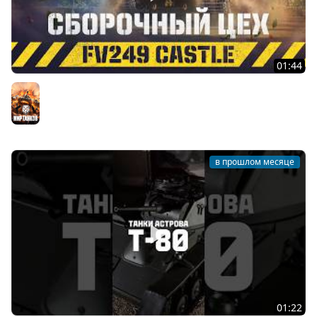
01:44
FV249 Castle. Новинка Сборочного цеха | Мир танков
Мир танков
в прошлом месяце
01:22