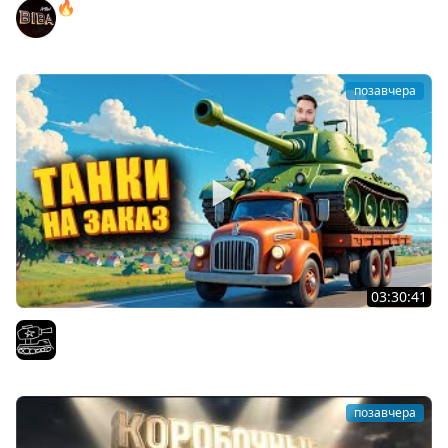
🔥ПЕННЫЕ ТАНКИ НА ЗАКАЗ! ● НАЛИВАЙ!
BEOWULF422
позавчера
03:30:41
Трезвый пятничный рандом. (Мир танков и ЗБЗ)
El COMENTANTE
позавчера