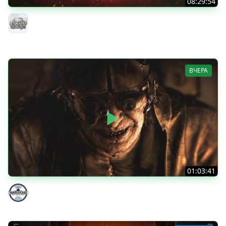
08:29:54
ТАНКИ НА ЗАКАЗ...ВАМ ВЫБИРАТЬ ● Субботнее Безумие
РУЛИТ ● Подробности в Описании
MeanMachins
ВЧЕРА
01:03:41
НЕ ИГРАЛ В ТАНКИ 8 МЕСЯЦЕВ
Marakasi