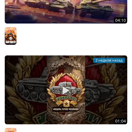
04:10
День рождения «Мира танков»: все подробности
Мир танков
2 недели назад
01:04
Редчайшая награда в Мире танков! #танки #миртанков