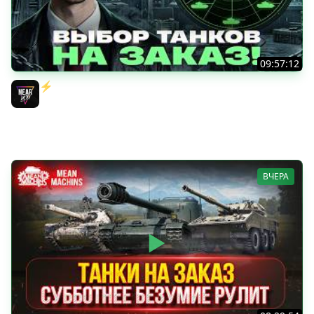
09:57:12
⚡️ИГРАЮ НА ВАШИХ ТАНКАХ НА ЗАКАЗ! [Правила В
Описании]
Near_You
ВЧЕРА