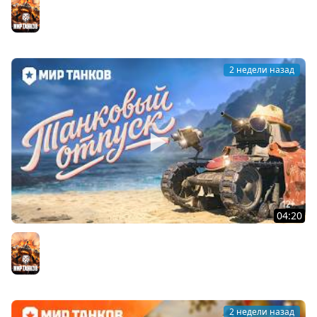
#tanks #история #награда #history #ww2 #вов
Мир танков
2 недели назад
04:20
Летний отпуск с МС-1 | Мир танков
Мир танков
2 недели назад