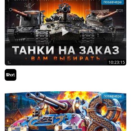
позавчера
10:23:15
ТАНКИ на ЗАКАЗ — Смотрите Описание Стрима
Sh0tnik
позавчера