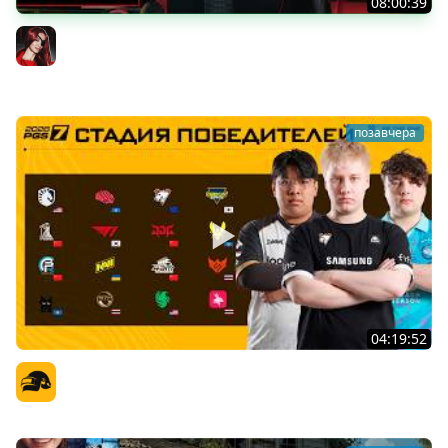
08:00:39
[СТРИМ] БОДРАЯ ПЯТНИЦА С BRM | БШБ-ШНЫЕ НОВОСТИ
| GEARS OF WAR: E-DAY | GOTHIC 1 REMAKE | 07.08.26
BRM
позавчера
04:19:52
PGS 7 - Стадия Победителей
Официальный канал