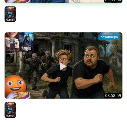
Скуф-патруль | IRL Cтрим от 01/08/2026
Разное
позавчера
08:58:59
Общение | Project Zomboid | Cтрим от 02/08/2026
Разное