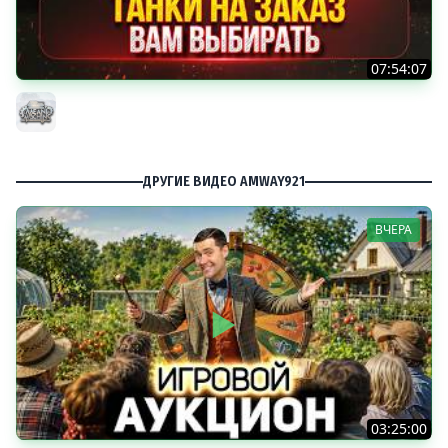
07:54:07
ТАНКИ НА ЗАКАЗ...ВАМ ВЫБИРАТЬ ● Мини-Гайды от
MeanMachins ● Подробности в Описании
MeanMachins
ДРУГИЕ ВИДЕО AMWAY921
ВЧЕРА
03:25:00