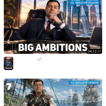
на прошлой неделе
04:12:11
За деньги - Да 📈 Big Ambitions [PC 2023]
Разное
на прошлой неделе