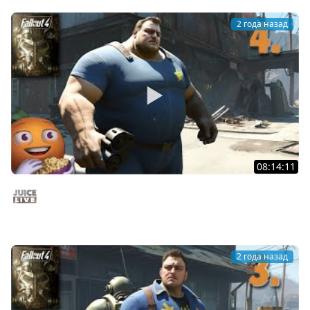
2 года назад
08:14:11
Fallout 4 c Мишей Джусом - Выживание | Часть 4 |
Стрим от 25/11/24
Juice Live
2 года назад