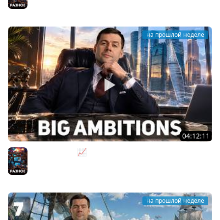
Разное
на прошлой неделе
04:12:11
За деньги - Да 📈 Big Ambitions [PC 2023]
Разное
на прошлой неделе