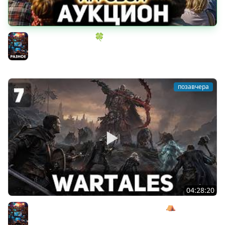
ИГРОВОЙ АУКЦИОН 🍀 Во что играем в конце лета?
Разное
позавчера
04:28:20
Сражаемся с Кагалом призраком Харага ⛺ Wartales
[PC 2021] #7