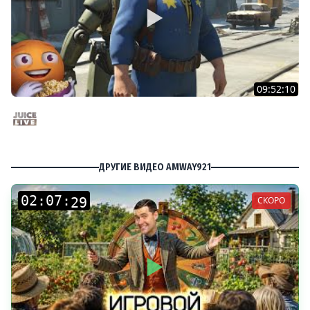
09:52:10
Fallout 4 c Мишей Джусом - Выживание | Часть 3 |
Стрим от 24/11/24
Juice Live
ДРУГИЕ ВИДЕО AMWAY921
:
:
СКОРО