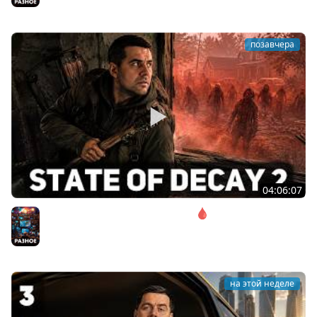
Разное
позавчера
04:06:07
Соло. Сложность запредельная 🩸 State of Decay 2
[PC 2018]
Разное
на этой неделе