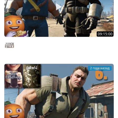
09:15:00
Fallout 4 c Мишей Джусом - Выживание | Часть 7 |
Стрим от 02/12/24
Juice Live
2 года назад