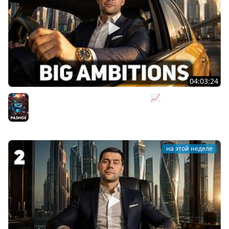
04:03:24
Я бизнесмен. Такси - это для души 📈 Big Ambitions
[PC 2023] #3
Разное
на этой неделе