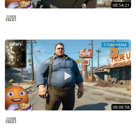
08:54:21
Прогулка по виртуальной версии ВДНХ | Fallout 4 c
Мишей Джусом | Часть 6 | Стрим от 28/11/24
Juice Live
2 года назад
08:06:58
Fallout 4 c Мишей Джусом - Выживание | Часть 5 |
Стрим от 26/11/24
Juice Live