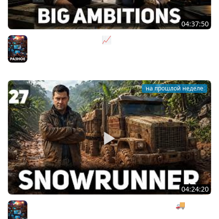
04:37:50
Не на дядю, а на себя 📈 Big Ambitions [PC 2023] #2
Разное
на прошлой неделе
04:24:20
Безумная деревянная операция под музыку 🚚
SnowRunner [PC 2020] #27