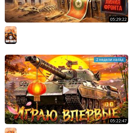
05:29:22
ХОЧУ 1000 БОН. Линия Фронта
Мир танков
2 недели назад
05:22:47
АПНУЛИ ТYPE 71. Играю впервые на нём