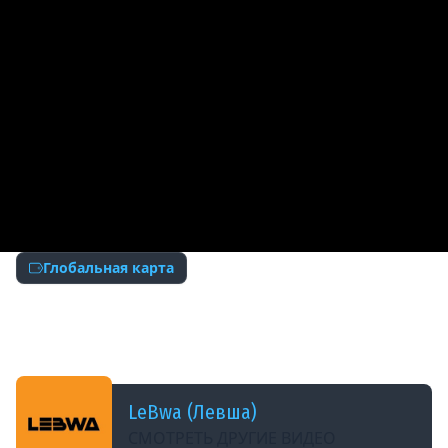
Глобальная карта
ДОБАВЛЕНО: 12 ЛЕТ НАЗАД
Бой на ГК &quot;Мир в огне&quot; [R-SR] vs. [K-
CTG] Перевал
LeBwa (Левша)
СМОТРЕТЬ ДРУГИЕ ВИДЕО