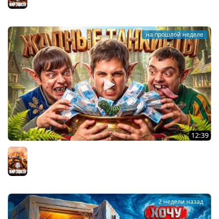
на прошлой неделе
12:39
ЖАДНЫЕ ТАНКИСТЫ: В погоне за артой! Левша, Актёр,
Булкин
Мир танков
2 недели назад