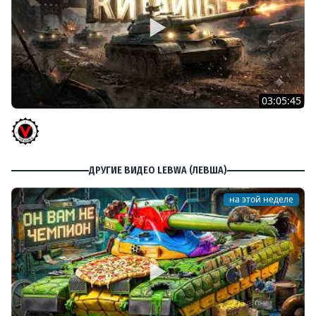
03:05:45
КИТАЙЧОКИ ИЗ КОРОБЧОНОК! 617Q и HSD-1
Vspishka
ДРУГИЕ ВИДЕО LEBWA (ЛЕВША)
на этой неделе