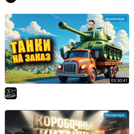
позавчера
03:30:41
Трезвый пятничный рандом. (Мир танков и ЗБЗ)
El COMENTANTE
позавчера