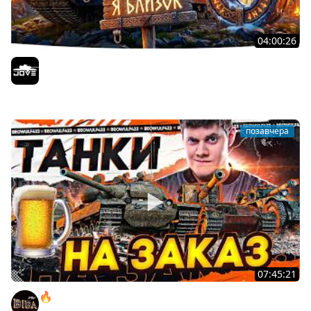
04:00:26
БИТВА ЗА MAUSEKONIG! — ВСЕГО 8 ЗАДАЧ ДО КОНЦА ●
Возвращение Сериала по ЛБЗ 3.0
Jove
позавчера
07:45:21
🔥ПЕННЫЕ ТАНКИ НА ЗАКАЗ! ● НАЛИВАЙ!
BEOWULF422