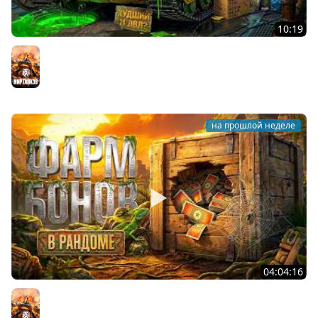
10:19
Он вам НЕ CHAMPION! Худший 11 уровень в Мире
Танков? Левша на Чемпионе
Мир танков
на прошлой неделе
04:04:16
ФАРМ БОН В РАНДОМЕ. Сколько будет за стрим?
Мир танков