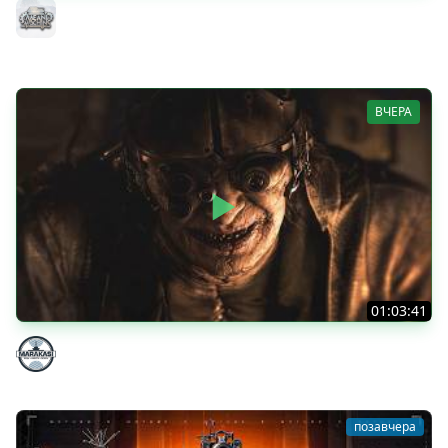
ТАНКИ НА ЗАКАЗ...ВАМ ВЫБИРАТЬ ● Субботнее Безумие
РУЛИТ ● Подробности в Описании
MeanMachins
ВЧЕРА
01:03:41
НЕ ИГРАЛ В ТАНКИ 8 МЕСЯЦЕВ
Marakasi
позавчера