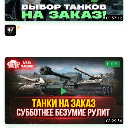
09:57:12
⚡️ИГРАЮ НА ВАШИХ ТАНКАХ НА ЗАКАЗ! [Правила В
Описании]
Near_You
ВЧЕРА
08:29:54