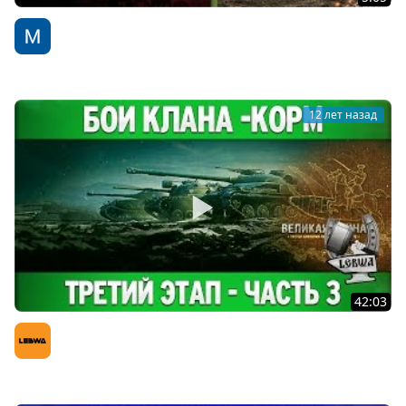
Стратегия победы №53 - обзор боя от TheDRZJ [World
of Tanks]
WoT Fan
12 лет назад
42:03
Третья кампания: Третий этап - Часть 3 [Танки 10
уровня]
LeBwa (Левша)