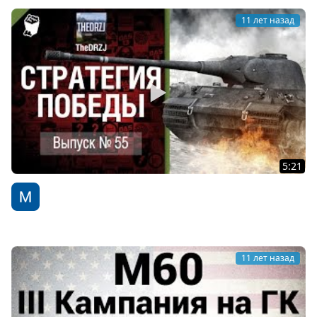
11 лет назад
5:21
Стратегия победы №55 - обзор боя от TheDRZJ [World
of Tanks]
WoT Fan
11 лет назад