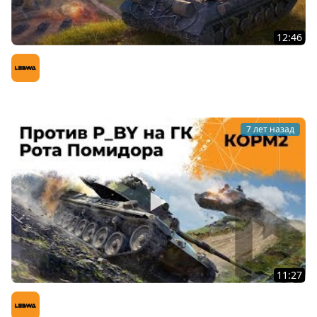
12:46
КОРМ2 против Анархистов и Психов. Глобальная карта
WoT
LeBwa (Левша)
7 лет назад
11:27
КОРМ2 против Психов. Рота Помидора. ГК
LeBwa (Левша)