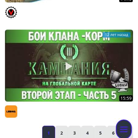
Vspishka [-КОРМ] на Эль-Халуфе и Перевале (18+)
Vspishka
12 лет назад
15:59
Третья кампания: Второй этап - Часть 5 [Танки 8
уровня]
LeBwa (Левша)
1
2
3
4
5
6
»