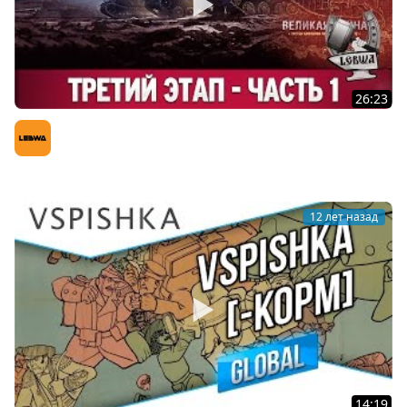
26:23
Третья кампания: Третий этап - Часть 1 [Танки 10
уровня]
LeBwa (Левша)
12 лет назад
14:19