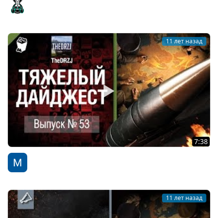
Bat.-Châtillon 25 t - Глобальная карта - Бой на Фьордах
Amway921
11 лет назад
7:38
Тяжелый дайджест №53 - от TheDRZJ
WoT Fan
11 лет назад