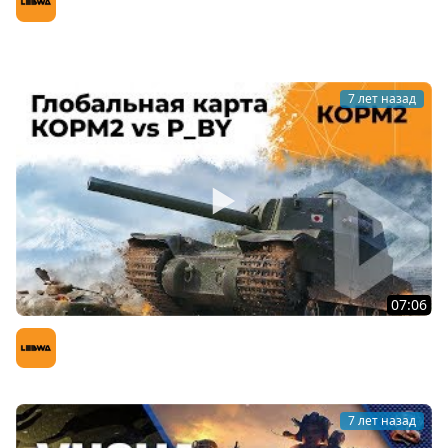
LeBwa (Левша)
7 лет назад
07:06
КОРМ2 vs. Психи. Глобальная карта. Энск
LeBwa (Левша)
7 лет назад