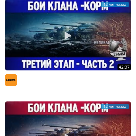
12 лет назад
42:37
Третья кампания: Третий этап - Часть 2 [Танки 10
уровня]
LeBwa (Левша)
12 лет назад