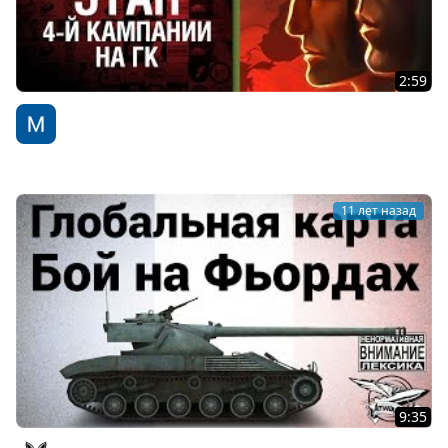
2:59
Первый этап 4-й кампании на ГК - Будь готов! - Легкий
Дайджест №96
WoT Fan
11 лет назад
9:35