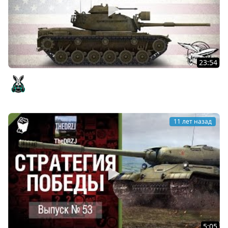
23:54
M60 - III Кампания на Глобальной карте
Amway921
11 лет назад
5:05