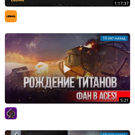
1:17:37
CONTRAS. О проблемах на ГК. Встреча с топами WG
LeBwa (Левша)
10 лет назад
5:21
Ивент Рождение титанов играем вместе в ACES
ACES