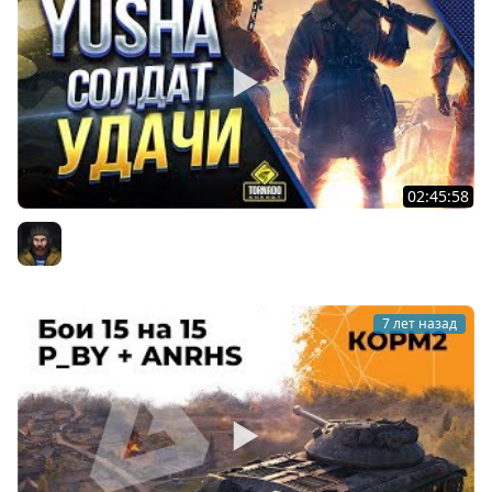
02:45:58
Юша Солдат Удачи / ТОП Клан на Глобальной Карте
Юша PROТанки
7 лет назад