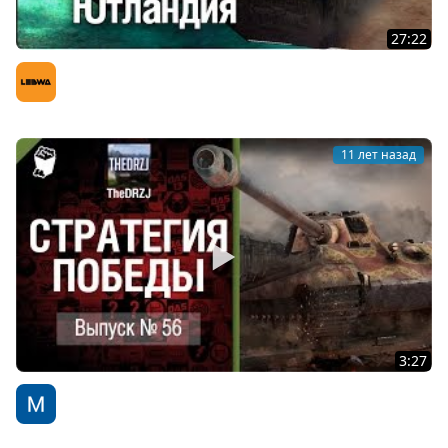
27:22
Глобальная карта - Высадка [Утёс]
LeBwa (Левша)
11 лет назад
3:27
Стратегия победы №56 - обзор боя от TheDRZJ
WoT Fan