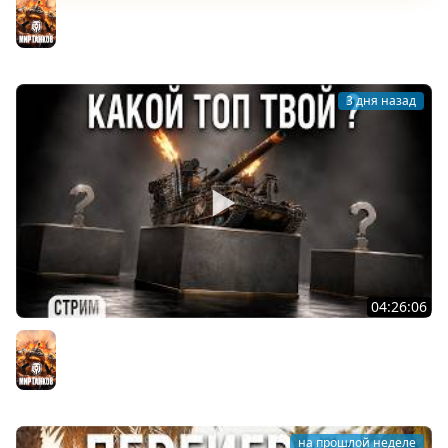
Мир танков
3 дня назад
04:26:06
АРТИЛЛЕРИЯ по ВАШИМ ЗАЯВКАМ [подробности в
описании]
Мир танков
на прошлой неделе