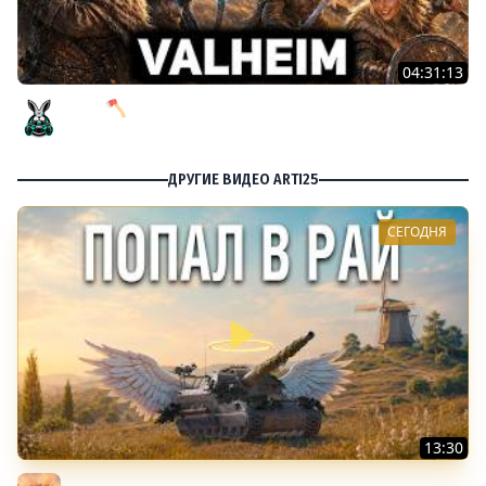
04:31:13
Яглут 🪓 Valheim [PC 2021] #11
Amway921
ДРУГИЕ ВИДЕО ARTI25
СЕГОДНЯ
13:30
ЭТО РАЙ для АРТЫ