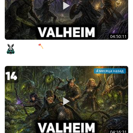
04:50:11
Королева 🪓 Valheim [PC 2021] #15
Amway921
4 месяца назад
04:16:31