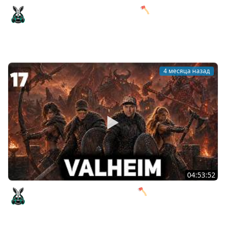
Финальный босс - Прародитель 🪓 Valheim [PC 2021]
#18
Amway921
4 месяца назад
04:53:52
Готовимся к финальному боссу 🪓 Valheim [PC 2021]
#17
Amway921