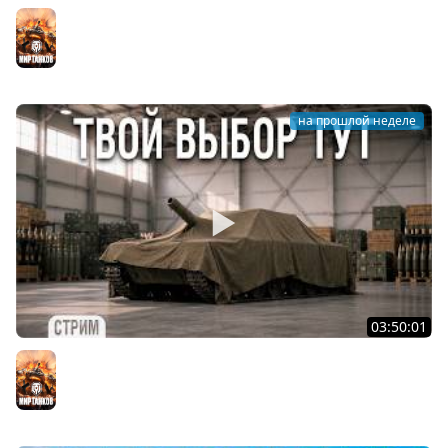
АРТА - ОХОТНИК
Мир танков
на прошлой неделе
03:50:01
АРТИЛЛЕРИЯ по ВАШИМ ЗАЯВКАМ [подробности в
описании]
Мир танков