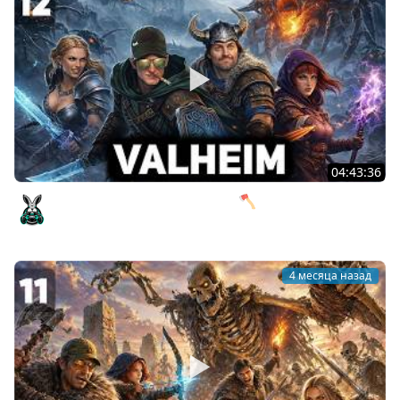
04:43:36
Туманные земли и 100 смертей 🪓 Valheim [PC 2021] #12
Amway921
4 месяца назад