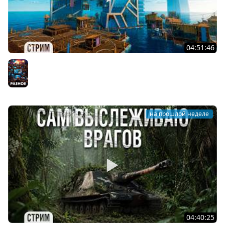
04:51:46
RAFT - Плывём в УТОПИЮ #9
Разное
на прошлой неделе
04:40:25