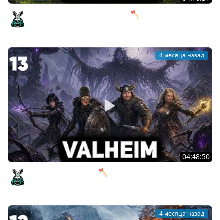
Готовимся к бою с Королевой 🪓 Valheim [PC 2021] #14
Amway921
4 месяца назад
04:48:50
Тайна трёх сундуков 🪓 Valheim [PC 2021] #13
Amway921
4 месяца назад