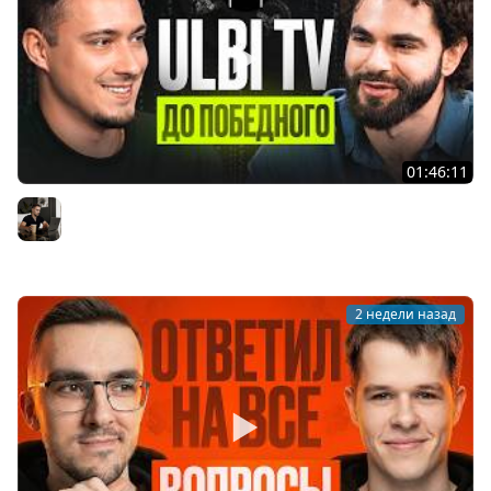
01:46:11
Ulbi TV: шесть лет за кадром, цена качества и будущее
IT
Владилен Минин
2 недели назад