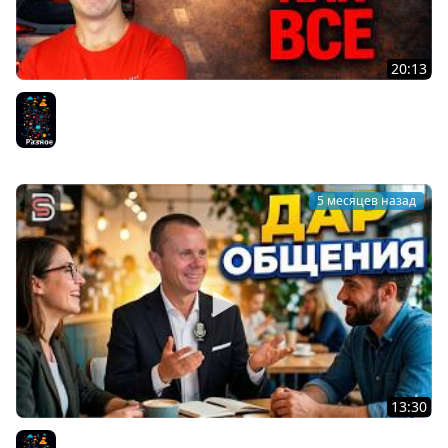
20:13
Не Будь Как ВСЕ - Не делай то, что делает
большинство!
Разное
5 месяцев назад
13:30
Дар Общения - Почему Люди Стали Меньше Общаться