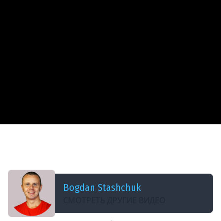
ДОБАВЛЕНО: 8 ЛЕТ НАЗАД
19 Aggregation Example 9 $group and $count -
MongoDB Aggregation Tutorial
Bogdan Stashchuk
СМОТРЕТЬ ДРУГИЕ ВИДЕО