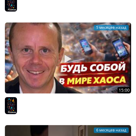
Лично
Разное
5 месяцев назад
15:00
Концентрируйся на Себе - Будь собой в мире хаоса
Разное
6 месяцев назад