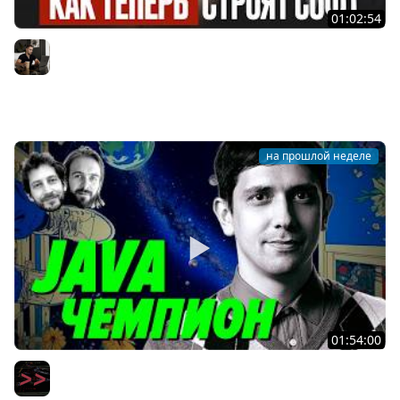
01:02:54
AI-инженерия с нуля — Полный гайд для разработчика
[2026]
Владилен Минин
на прошлой неделе
01:54:00
Ты ничего не знаешь про Java по сравнению с ним —
Тагир Валеев — Мы обречены