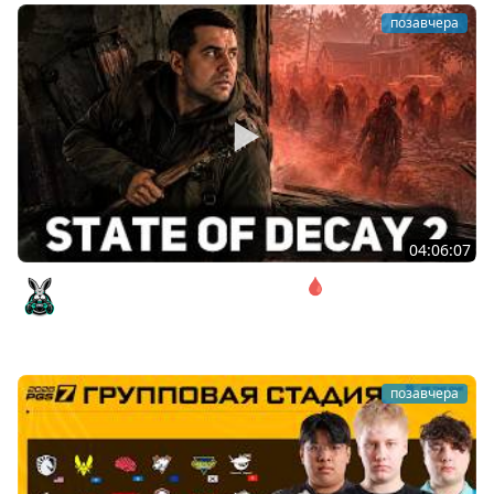
позавчера
04:06:07
Соло. Сложность запредельная 🩸 State of Decay 2
[PC 2018]
Amway921
позавчера