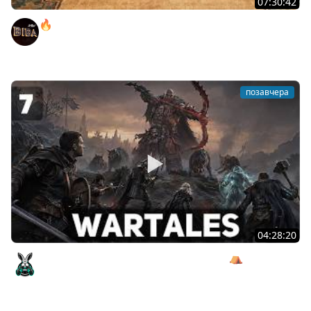
07:30:42
🔥ОТБЕРИ У БИБЫ КОРОБКИ! ● РОЗЫГРЫШ
АВТОМОБИЛЯ!
BEOWULF422
позавчера
04:28:20
Сражаемся с Кагалом призраком Харага ⛺ Wartales
[PC 2021] #7
Amway921