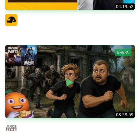
04:19:52
PGS 7 - Стадия Победителей
Официальный канал
ВЧЕРА
08:58:59
Общение | Project Zomboid | Cтрим от 02/08/2026
Juice Live