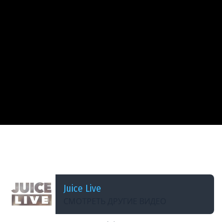
ДОБАВЛЕНО: 3 МЕСЯЦА НАЗАД
НейроСкайрим | The Elder Scrolls V: Skyrim -
Special Edition | Часть 8 | Cтрим от 07/05/2026
Juice Live
СМОТРЕТЬ ДРУГИЕ ВИДЕО