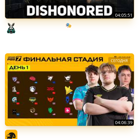
04:05:51
Мрачный стелс-экшен 🎭 Dishonored [PC 2012] #1
Amway921
СЕГОДНЯ
04:06:39
PGS 7 - Финальная Стадия - День 1
Официальный канал