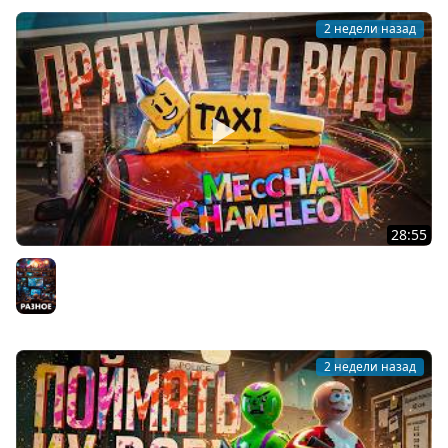
2 недели назад
28:55
КАК СПРЯТАТЬСЯ У ВСЕХ НА ВИДУ И НЕ СПАЛИТЬСЯ... —
MECCHA CHAMELEON // СКРЫТНАЯ НАРЕЗКА
Разное
2 недели назад