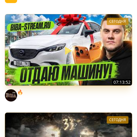
СЕГОДНЯ
07:13:52
🔥ВЫИГРАЙ АВТОМОБИЛЬ БИБЫ! ● ЧИЛ В РАНДОМЕ!
BEOWULF422
СЕГОДНЯ