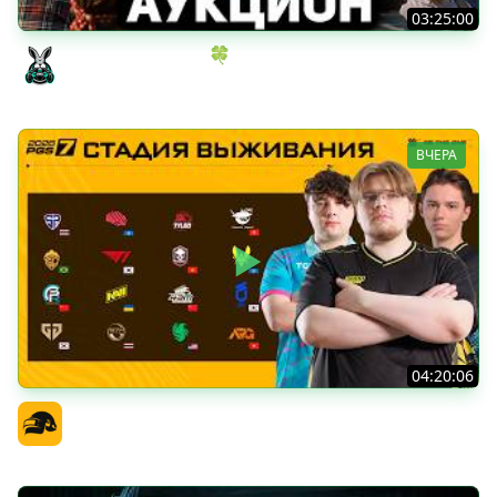
03:25:00
ИГРОВОЙ АУКЦИОН 🍀 Во что играем в конце лета?
Amway921
ВЧЕРА
04:20:06
PGS 7 - Стадия Выживания
Официальный канал