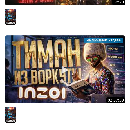
36:20
ПОТРАТИЛ ГОДОВОЙ ЗАПАС УДАЧИ НА ЭТИ КАТКИ В БАРЕ
ЛЖЕЦОВ — Liar's Bar // ДЖЕКПОД-НАРЕЗКА
Разное
на прошлой неделе
02:37:39
ТИМАН, ПРОСТОЙ ПАРЕНЬ ИЗ ВОРКУТЫ, ПОСТУПИЛ В ВУЗ
НА ГАВАЙЯХ — InZOI // НАУЧНАЯ НАРЕЗКА
Разное