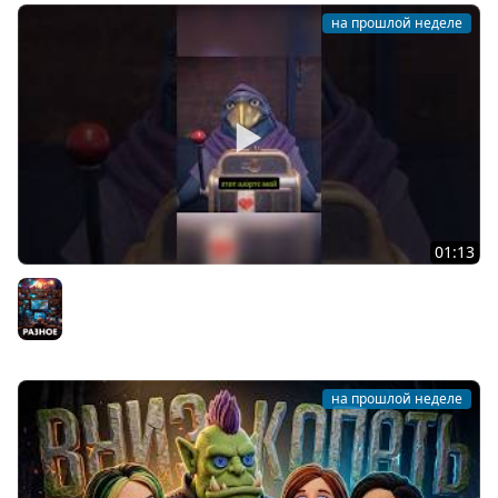
на прошлой неделе
01:13
УСПЕЛ ПОБЕДИТЬ, ПОКА НИКТО НЕ РАЗОБРАЛСЯ ЕЩЁ
#liarsbar #twitch #стрим #барлжецов #стрим
Разное
на прошлой неделе