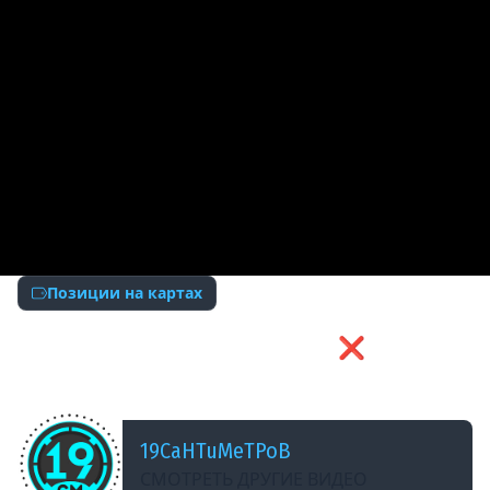
Позиции на картах
ДОБАВЛЕНО: 12 МЕСЯЦЕВ НАЗАД
ПОЗИЦИЯ, КОТОРАЯ НЕ ПУШИТСЯ ❌#wot
#games #танки
19CaHTuMeTPoB
СМОТРЕТЬ ДРУГИЕ ВИДЕО