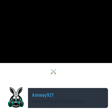
ДОБАВЛЕНО: 7 МЕСЯЦЕВ НАЗАД
Маскарад и девочки ⚔️ Ведьмак 3: Дикая
Охота [PC 2022] #13
Amway921
СМОТРЕТЬ ДРУГИЕ ВИДЕО