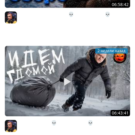
06:58:42
32# В Загадочное Озеро 💀 The Long Dark 💀 339 день
Страдания
Inspirer
2 недели назад
06:43:41
31# Идём Домой 💀 The Long Dark 💀 333 день
Страдания
Inspirer