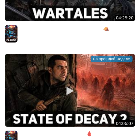
04:28:20
Сражаемся с Кагалом призраком Харага ⛺ Wartales
[PC 2021] #7
Разное
на прошлой неделе
04:06:07
Соло. Сложность запредельная 🩸 State of Decay 2
[PC 2018]