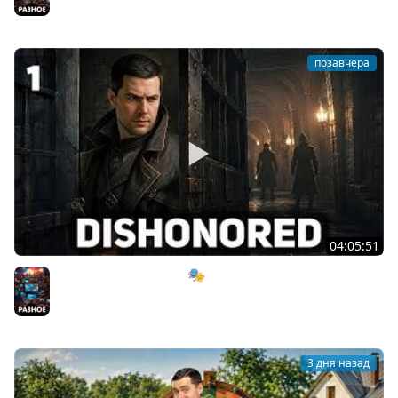
Разное
позавчера
04:05:51
Мрачный стелс-экшен 🎭 Dishonored [PC 2012] #1
Разное
3 дня назад