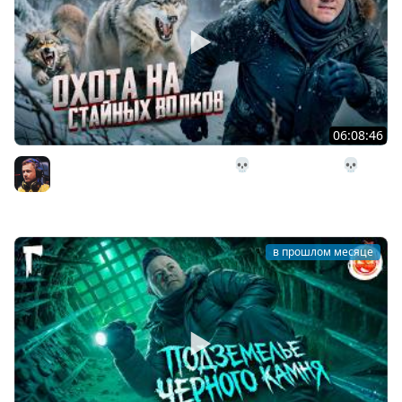
06:08:46
29# Охота на стайных волков 💀 The Long Dark 💀 314
день Страдания
Inspirer
в прошлом месяце