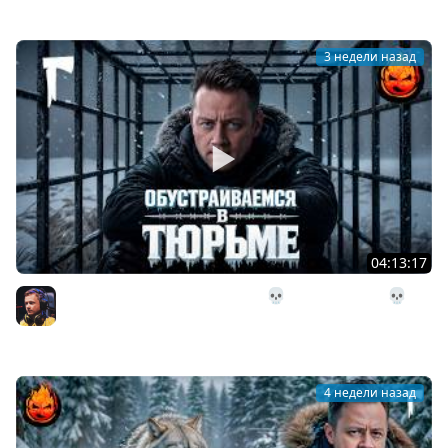
3 недели назад
04:13:17
30# Обустраиваемся в Тюрьме 💀 The Long Dark 💀 322
день Страдания
Inspirer
4 недели назад