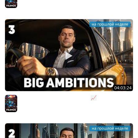
Разное
на прошлой неделе
04:03:24
Я бизнесмен. Такси - это для души 📈 Big Ambitions
[PC 2023] #3
Разное
на прошлой неделе