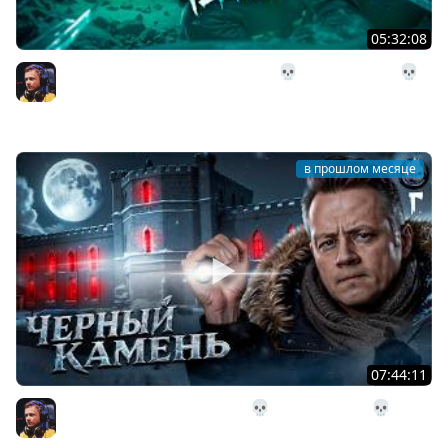
05:32:08
28# Подземелье Чёрного Камня 💀 The Long Dark 💀
303 день Страдания
Inspirer
в прошлом месяце
07:44:11
27# Поход в Чёрный Камень 💀 The Long Dark 💀 291
день Страдания
Inspirer