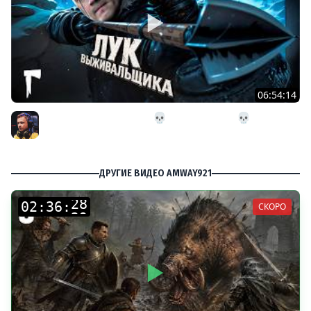
06:54:14
26# Лук Выживальщика 💀 The Long Dark 💀 282 день
Страдания
Inspirer
ДРУГИЕ ВИДЕО AMWAY921
:
:
СКОРО