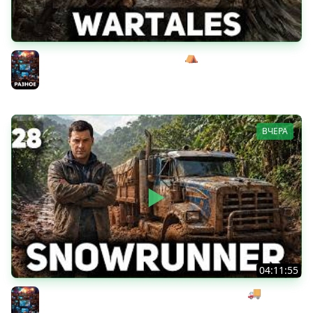
Жуткий босс-кабан Эримантос ⛺ Wartales [PC 2021] #8
Разное
ВЧЕРА
04:11:55
Начинаем мексиканский развоз под музыку 🚚
SnowRunner [PC 2020] #28