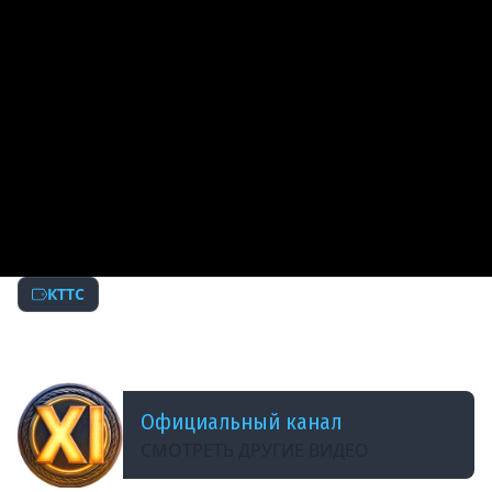
КТТС
ДОБАВЛЕНО: 13 ЛЕТ НАЗАД
World of Tanks. &quot;КТТС&quot;. №8
Официальный канал
СМОТРЕТЬ ДРУГИЕ ВИДЕО