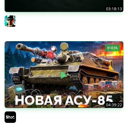
03:18:13
Новые коробки ★ Сборочный цех, глава 3 ★ МИР
ТАНКОВ
Gleborg
ВЧЕРА
04:39:22
АСУ-85 — Советская Е 25 из Коробок!
Sh0tnik