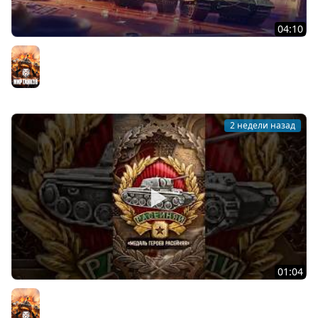
04:10
День рождения «Мира танков»: все подробности
Мир танков
2 недели назад
01:04
Редчайшая награда в Мире танков! #танки #миртанков
#tanks #история #награда #history #ww2 #вов