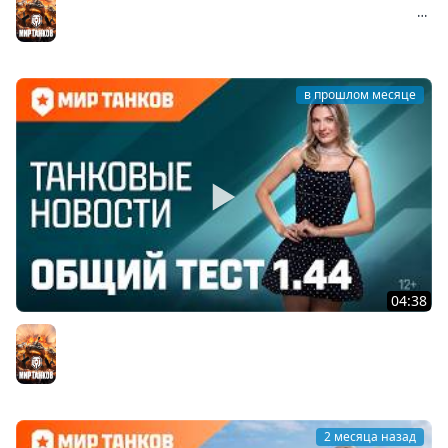
#история #миртанков #т-80 #tanks #ркка #вов #ww2
Мир танков
#т80
в прошлом месяце
04:38
Танковые новости: Общий тест 1.44, День рождения,
«Сборочный цех», обновлённый «Аэродром»
Мир танков
2 месяца назад