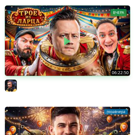
ВЧЕРА
06:22:50
Трое из Ларца ★ С ДР НАША ИГРА
@ElComentanteOfficial @Kop3uHbl4
Inspirer
позавчера