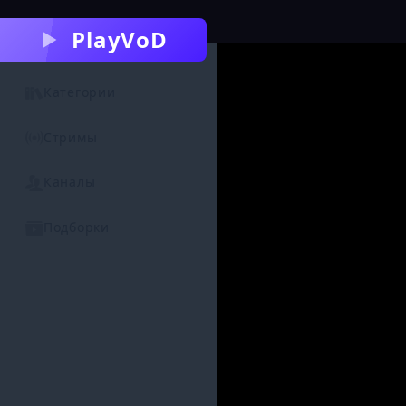
PlayVoD
Категории
Стримы
Каналы
Подборки