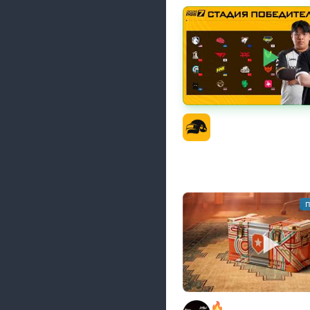
PGS 7 - Стадия Побе
Официальный кана
п
🔥ОТБЕРИ У БИБЫ КО