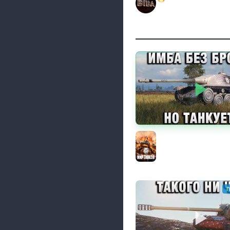
РОЗЫГРЫШ АВТОМОБ
BEOWULF422
ИМБА БЕЗ БРОНИ! НО 
Мир танков
п