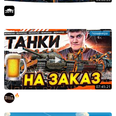
БИТВА ЗА MAUSEKONIG! — ВСЕГО 8 ЗАДАЧ ДО КОНЦА ●
Возвращение Сериала по ЛБЗ 3.0
Jove
позавчера
07:45:21
🔥ПЕННЫЕ ТАНКИ НА ЗАКАЗ! ● НАЛИВАЙ!
BEOWULF422