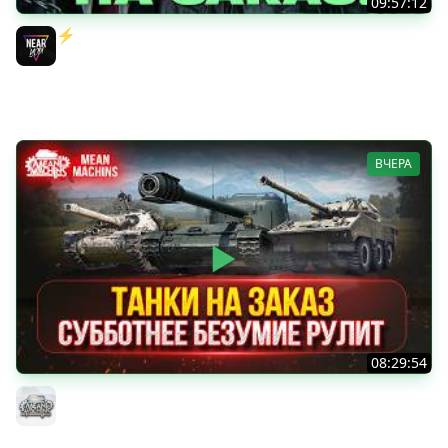
09:57:12
⚡️ИГРАЮ НА ВАШИХ ТАНКАХ НА ЗАКАЗ! [Правила В
Описании]
Near_You
ВЧЕРА
08:29:54
ТАНКИ НА ЗАКАЗ...ВАМ ВЫБИРАТЬ ● Субботнее Безумие
РУЛИТ ● Подробности в Описании
MeanMachins