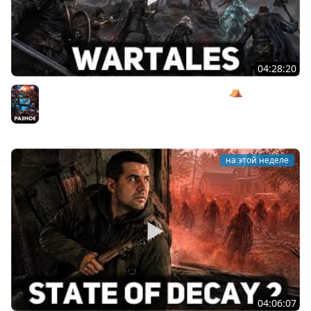
04:28:20
Сражаемся с Кагалом призраком Харага ⛺ Wartales
[PC 2021] #7
Разное
на этой неделе
04:06:07