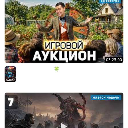
позавчера
03:25:00
ИГРОВОЙ АУКЦИОН 🍀 Во что играем в конце лета?
Разное
на этой неделе