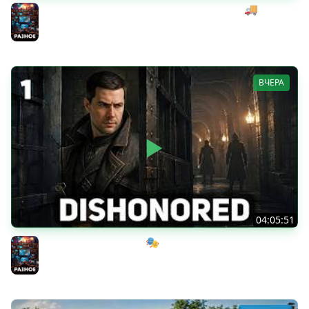
Начинаем мексиканский развоз под музыку 🚚
SnowRunner [PC 2020] #28
Разное
ВЧЕРА
04:05:51
Мрачный стелс-экшен 🎭 Dishonored [PC 2012] #1
Разное