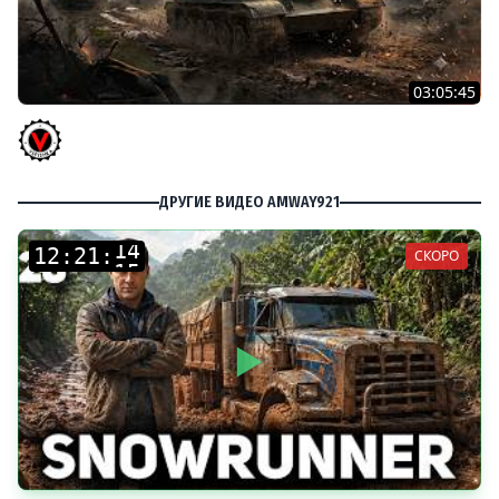
03:05:45
КИТАЙЧОКИ ИЗ КОРОБЧОНОК! 617Q и HSD-1
Vspishka
ДРУГИЕ ВИДЕО AMWAY921
:
:
СКОРО