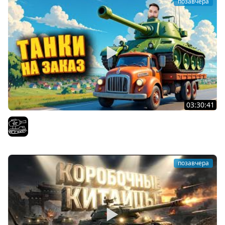
позавчера
03:30:41
Трезвый пятничный рандом. (Мир танков и ЗБЗ)
El COMENTANTE
позавчера