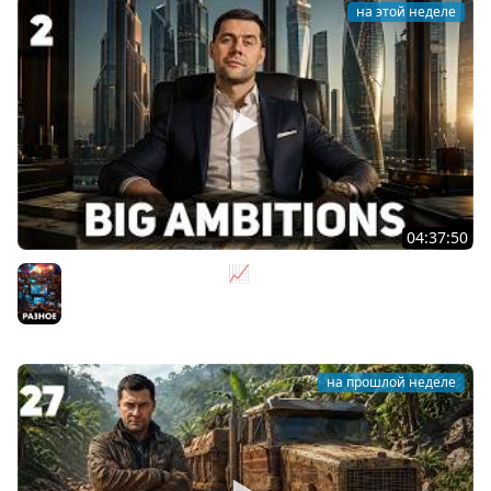
на этой неделе
04:37:50
Не на дядю, а на себя 📈 Big Ambitions [PC 2023] #2
Разное
на прошлой неделе