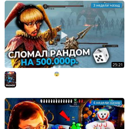
3 недели назад
25:21
СЛОМАЛ РАНДОМ?! 😨 НА 500.000 ₽. в Dark Souls 2 ►
DS 2 Randomizer (#15)
Разное
4 недели назад