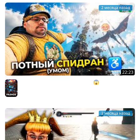
2 месяца назад
22:23
Я заCПИДpaнил AБУ3AMИ — Only UP 😱 Но вот что
случилось... ► NASSAL 2026
Разное
2 месяца назад