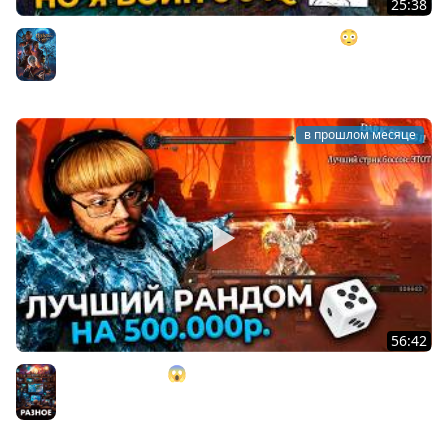
25:38
BALDUR'S GATE 3, но у меня 0 ИНТЕЛЛЕКТА 😳 ►
postNASSAL 2026
Baldurs's Gate
в прошлом месяце
56:42
ОНО? GOD RUN!!! 😱 100% рандом на 500.000 ₽. в Dark
Souls 2 ► DS 2 Randomizer (#14)
Разное