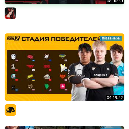
08:00:39
[СТРИМ] БОДРАЯ ПЯТНИЦА С BRM | БШБ-ШНЫЕ НОВОСТИ
| GEARS OF WAR: E-DAY | GOTHIC 1 REMAKE | 07.08.26
BRM
позавчера
04:19:52
PGS 7 - Стадия Победителей
Официальный канал