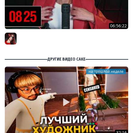
06:56:22
[СТРИМ] БОДРЫЙ ЧЕТВЕРГ С BRM | DOOMSDAY: LAST
SURVIVORS & DOOMSDAY: LAST SURVIVORS | 06.08.26
BRM
ДРУГИЕ ВИДЕО CAKE
на прошлой неделе
32:16