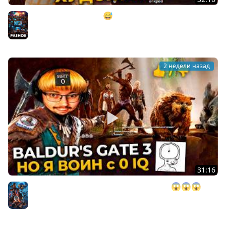
МАСТЕР МАСКИРОВКИ 😅 ► MECCHA CHAMELEON
(коопница)
Разное
2 недели назад
31:16
BALDUR'S GATE 3, но у меня 0 ИНТЕЛЛЕКТА 😱😱😱 ►
BG 3
Baldurs's Gate