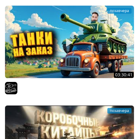
позавчера
03:30:41
Трезвый пятничный рандом. (Мир танков и ЗБЗ)
El COMENTANTE
позавчера