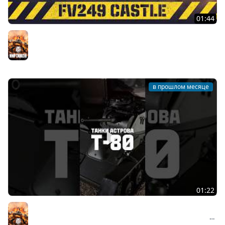
01:44
FV249 Castle. Новинка Сборочного цеха | Мир танков
Мир танков
в прошлом месяце
01:22
Последний лёгкий танк Красной армии #танки
#история #миртанков #т-80 #tanks #ркка #вов #ww2