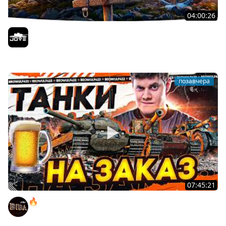
04:00:26
БИТВА ЗА MAUSEKONIG! — ВСЕГО 8 ЗАДАЧ ДО КОНЦА ●
Возвращение Сериала по ЛБЗ 3.0
Jove
позавчера
07:45:21
🔥ПЕННЫЕ ТАНКИ НА ЗАКАЗ! ● НАЛИВАЙ!
BEOWULF422