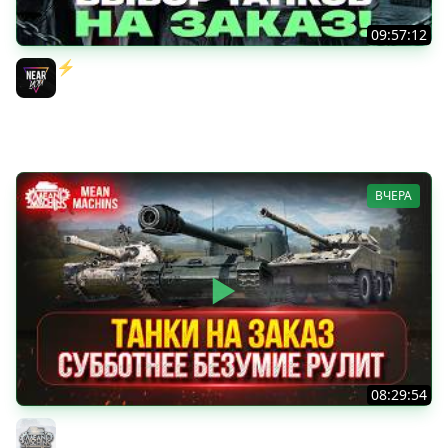
09:57:12
⚡️ИГРАЮ НА ВАШИХ ТАНКАХ НА ЗАКАЗ! [Правила В
Описании]
Near_You
ВЧЕРА
08:29:54
ТАНКИ НА ЗАКАЗ...ВАМ ВЫБИРАТЬ ● Субботнее Безумие
РУЛИТ ● Подробности в Описании