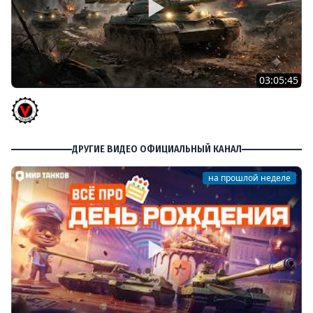
03:05:45
КИТАЙЧОКИ ИЗ КОРОБЧОНОК! 617Q и HSD-1
Vspishka
ДРУГИЕ ВИДЕО ОФИЦИАЛЬНЫЙ КАНАЛ
на прошлой неделе