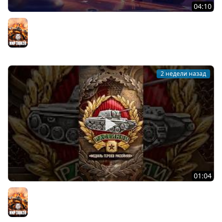
04:10
День рождения «Мира танков»: все подробности
Мир танков
2 недели назад
01:04
Редчайшая награда в Мире танков! #танки #миртанков
#tanks #история #награда #history #ww2 #вов
Мир танков