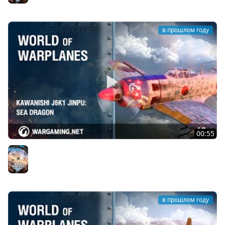
в прошлом году
00:55
Kawanishi J6K1 Jinpu: морской дракон
World of Warplanes
в прошлом году