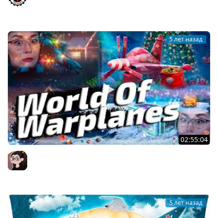
"Свободный опыт"!
Vspishka
5 лет назад
02:55:04
World Of Warplanes ▪ ДА, ДА, НЕ УДИВЛЯЙТЕСЬ! ТАКИ В
САМОЛЁТАХ НОВЫЙ ГОД!
Mozol6ka (Мозолька)
5 лет назад