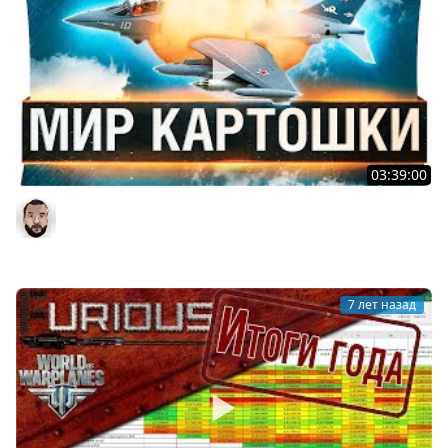
03:39:00
МИР КАРТОШКИ - Заставили играть в World of
WarPlanes
DesertoD
7 лет назад