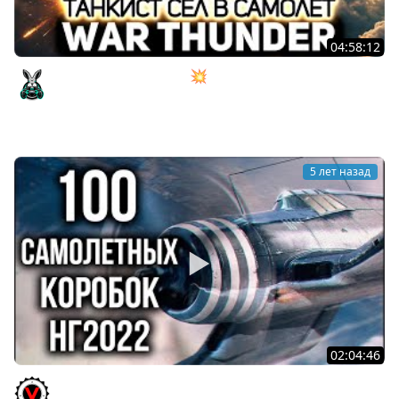
04:58:12
Танкист сел в самолёт 💥 War Thunder
Amway921
5 лет назад
02:04:46
World of Warplanes 2022. 100 Коробок или Охота на