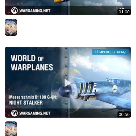
01:00
Grumman F9F-5 Panther: синий хвост, серебристые
когти
World of Warplanes
11 месяцев назад
00:50
Messerschmitt Bf 109 G-6N: Ночной охотник
World of Warplanes