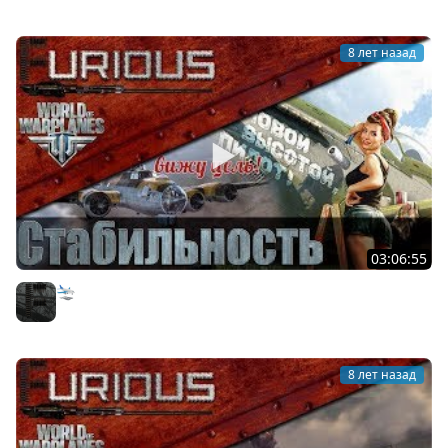
8 лет назад
03:06:55
🛬 Чё там в World of Warplanes?
Furious
8 лет назад