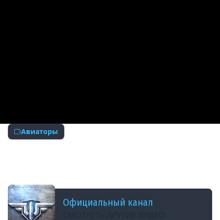
Авиаторы
ДОБАВЛЕНО: 12 ЛЕТ НАЗАД
Bf.109E и Юрий &quot;Reytar1979&quot;
Федченок. Авиаторы. World of Warplanes
Официальный канал
СМОТРЕТЬ ДРУГИЕ ВИДЕО