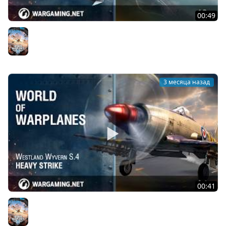
00:49
Republic F-84G Thunderjet: почувствуй гром!
World of Warplanes
3 месяца назад
00:41
Мощный удар: Westland Wyvern S.4
World of Warplanes