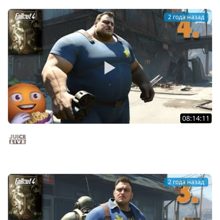
2 года назад
08:14:11
Fallout 4 c Мишей Джусом - Выживание | Часть 4 |
Стрим от 25/11/24
Juice Live
2 года назад