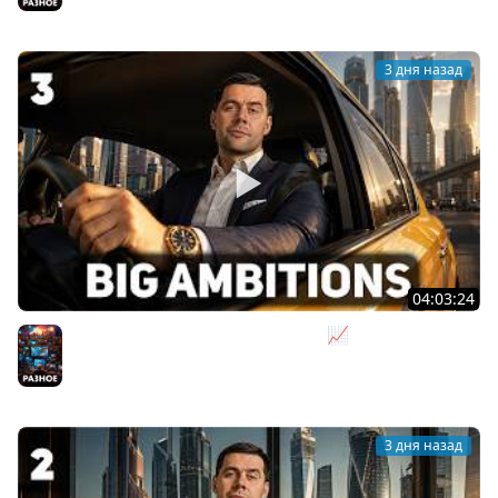
Разное
3 дня назад
04:03:24
Я бизнесмен. Такси - это для души 📈 Big Ambitions
[PC 2023] #3
Разное
3 дня назад