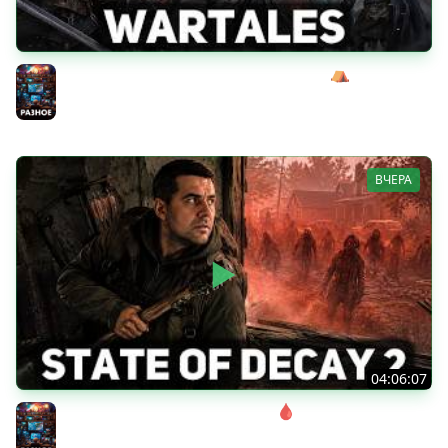
Сражаемся с Кагалом призраком Харага ⛺ Wartales
[PC 2021] #7
Разное
ВЧЕРА
04:06:07
Соло. Сложность запредельная 🩸 State of Decay 2
[PC 2018]