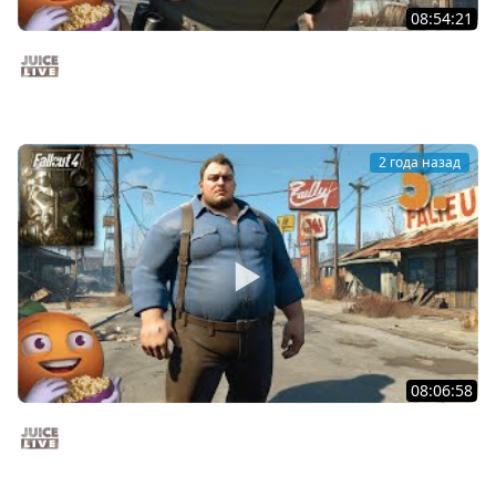
08:54:21
Прогулка по виртуальной версии ВДНХ | Fallout 4 c
Мишей Джусом | Часть 6 | Стрим от 28/11/24
Juice Live
2 года назад
08:06:58
Fallout 4 c Мишей Джусом - Выживание | Часть 5 |
Стрим от 26/11/24
Juice Live