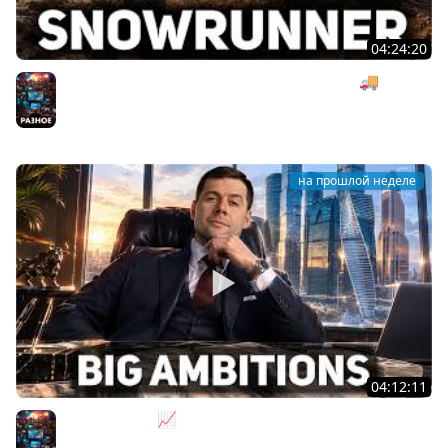
04:24:20
Безумная деревянная операция под музыку 🚚
SnowRunner [PC 2020] #27
Разное
на прошлой неделе
04:12:11
За деньги - Да 📈 Big Ambitions [PC 2023]
Разное