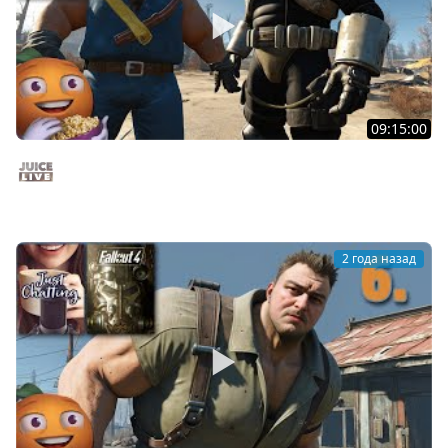
09:15:00
Fallout 4 c Мишей Джусом - Выживание | Часть 7 |
Стрим от 02/12/24
Juice Live
2 года назад