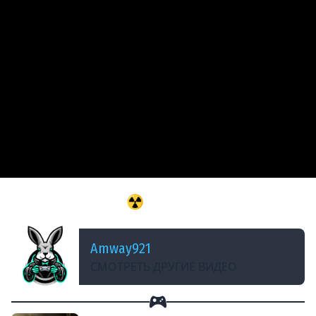
ДОБАВЛЕНО: 2 ГОДА НАЗАД
Не прошло и года ☢️ Fallout 4 (RU) [PC 2015] #9
Amway921
СМОТРЕТЬ ДРУГИЕ ВИДЕО