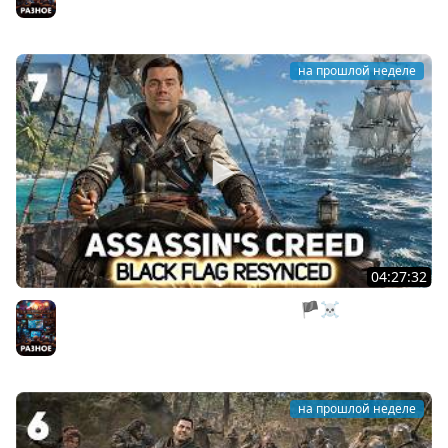
на прошлой неделе
04:27:32
Нас все предали. Пираты, тоже мне 🏴‍☠️ Assassin’s
Creed Black Flag Resynced [PC 2026] #7
Разное
на прошлой неделе