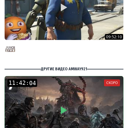
09:52:10
Fallout 4 c Мишей Джусом - Выживание | Часть 3 |
Стрим от 24/11/24
Juice Live
ДРУГИЕ ВИДЕО AMWAY921
:
:
СКОРО