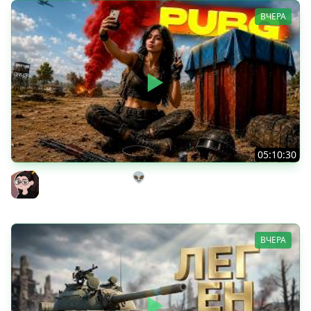
ВЧЕРА
05:10:30
Танкисты на выгуле👽
Mozol6ka (Мозолька)
ВЧЕРА