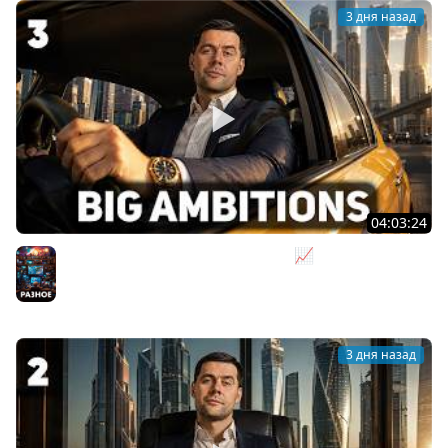
3 дня назад
04:03:24
Я бизнесмен. Такси - это для души 📈 Big Ambitions
[PC 2023] #3
Разное
3 дня назад