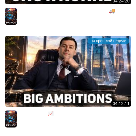
04:24:20
Безумная деревянная операция под музыку 🚚
SnowRunner [PC 2020] #27
Разное
на прошлой неделе
04:12:11
За деньги - Да 📈 Big Ambitions [PC 2023]
Разное