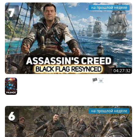
на прошлой неделе
04:27:32
Нас все предали. Пираты, тоже мне 🏴‍☠️ Assassin’s
Creed Black Flag Resynced [PC 2026] #7
Разное
на прошлой неделе