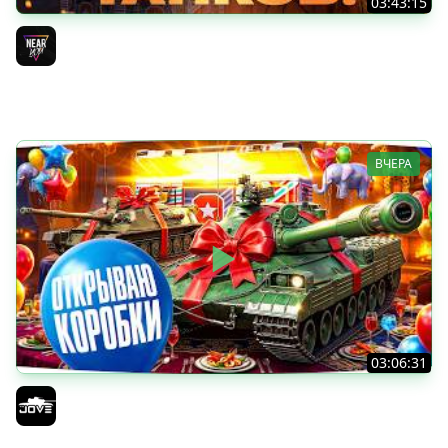
03:43:15
ДЕНЬ РОЖДЕНИЯ 2026! ТЕСТ-ДРАЙВ ТАНКОВ из КОРОБОК
[Попытка 2]
Near_You
ВЧЕРА
03:06:31
ОТКРЫВАЕМ КОРОБКИ НА ДЕНЬ РОЖДЕНИЯ МИРА ТАНКОВ
2026 ● Что Выпадет?
Jove