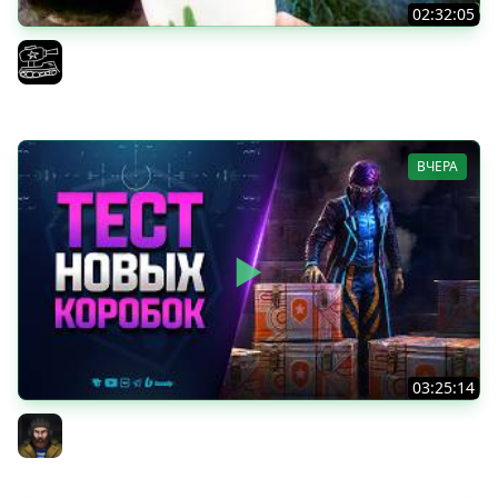
02:32:05
Поедаю кактусы онлайн без регистрации. Мир Танков
и ЗБЗ.
El COMENTANTE
ВЧЕРА
03:25:14
Тест Новых Танков из Коробок
Юша PROТанки