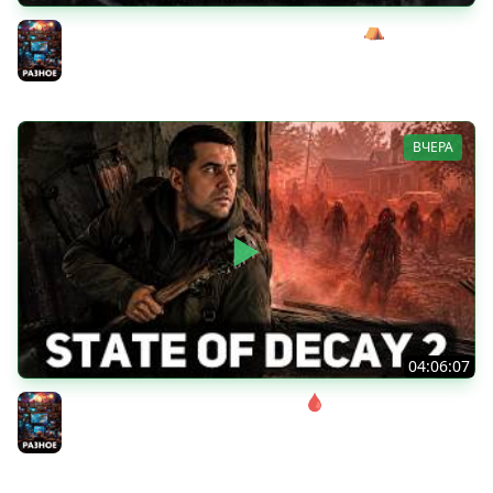
Сражаемся с Кагалом призраком Харага ⛺ Wartales
[PC 2021] #7
Разное
ВЧЕРА
04:06:07
Соло. Сложность запредельная 🩸 State of Decay 2
[PC 2018]
Разное