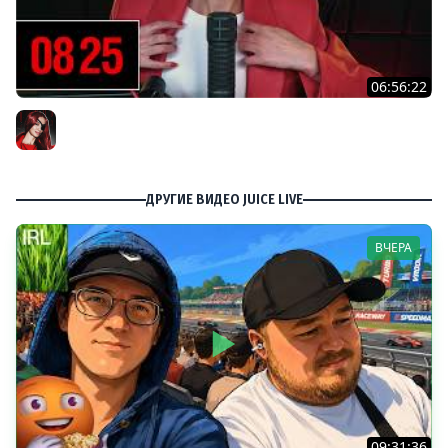
06:56:22
[СТРИМ] БОДРЫЙ ЧЕТВЕРГ С BRM | DOOMSDAY: LAST
SURVIVORS & DOOMSDAY: LAST SURVIVORS | 06.08.26
BRM
ДРУГИЕ ВИДЕО JUICE LIVE
ВЧЕРА
09:31:36