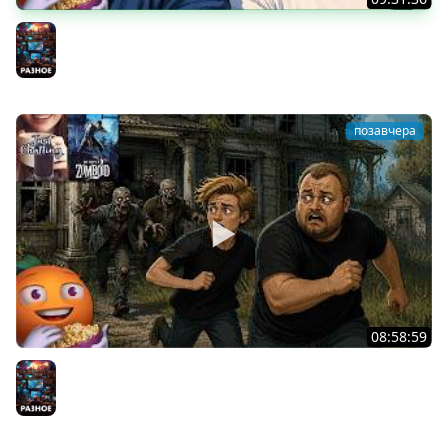
Скуф-патруль | IRL Cтрим от 01/08/2026
Разное
позавчера
08:58:59
Общение | Project Zomboid | Cтрим от 02/08/2026
Разное