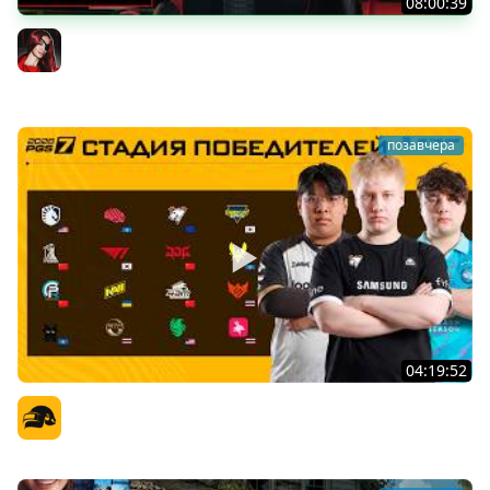
08:00:39
[СТРИМ] БОДРАЯ ПЯТНИЦА С BRM | БШБ-ШНЫЕ НОВОСТИ
| GEARS OF WAR: E-DAY | GOTHIC 1 REMAKE | 07.08.26
BRM
позавчера
04:19:52
PGS 7 - Стадия Победителей
Официальный канал