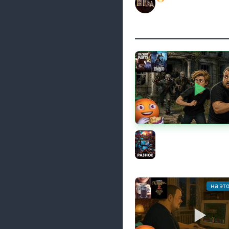
РОЗЫГРЫШ АВТОМОБ
BEOWULF422
Общение | Project Z
Cтрим от 02/08/2026
Разное
на эт