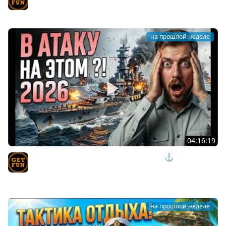
TVgetfun
на прошлой неделе
04:16:19
СКРЫТЫЕ ИМБЫ ИЛИ ИЗДЕВАТЕЛЬСТВО? ⚓ мир
кораблей
TVgetfun
на прошлой неделе