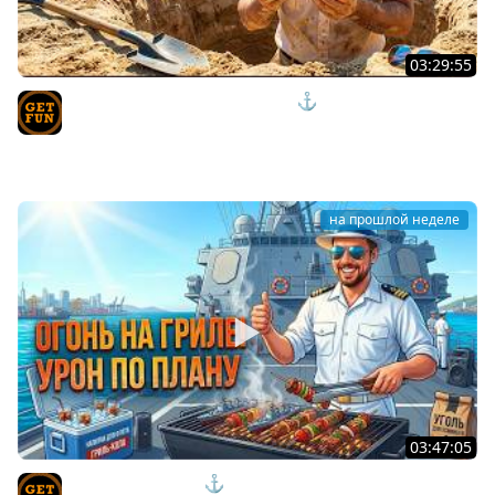
03:29:55
ЭТИ НОВИНКИ ВЗРЫВАЮТ МОЗГ ⚓ мир кораблей
TVgetfun
на прошлой неделе
03:47:05
КОРАБЛИ ПО ФАНУ ⚓ мир кораблей