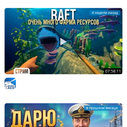
4 недели назад
07:58:11
RAFT - Проект "ОАЗИС". Очень много фарма для нового
корабля #4
Arti25
в прошлом месяце