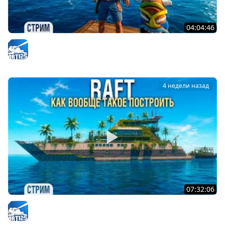
04:04:46
RAFT - Покраска корабля - Проект "Оазис" #8
Arti25
4 недели назад
07:32:06
RAFT - Этот КОРАБЛЬ жрёт все ресурсы #5
Arti25