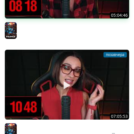
05:04:46
[СТРИМ] БОДРАЯ СРЕДА С BRM | ВАМ ГОТИКУ ИЛИ
КОТИКОВ? | ЧАСТЬ 14 | 05.08.26
Разное
позавчера
07:05:53
[СТРИМ] БОДРЫЙ ВТОРНИК С BRM | НОВИНКА STEAM В
ЖАНРЕ ACTION RPG — BEAST OF REINCARNATION |