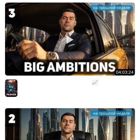
на прошлой неделе
04:03:24
Я бизнесмен. Такси - это для души 📈 Big Ambitions
[PC 2023] #3
Разное
на прошлой неделе