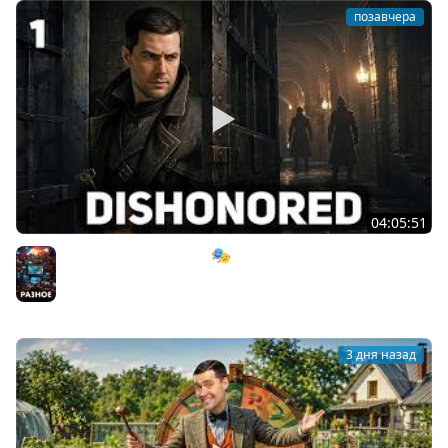
позавчера
04:05:51
Мрачный стелс-экшен 🎭 Dishonored [PC 2012] #1
Разное
3 дня назад