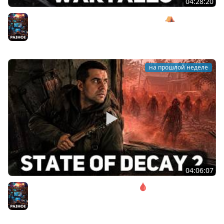
04:28:20
Сражаемся с Кагалом призраком Харага ⛺ Wartales
[PC 2021] #7
Разное
на прошлой неделе
04:06:07
Соло. Сложность запредельная 🩸 State of Decay 2
[PC 2018]
Разное