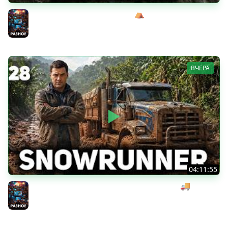
Жуткий босс-кабан Эримантос ⛺ Wartales [PC 2021] #8
Разное
ВЧЕРА
04:11:55
Начинаем мексиканский развоз под музыку 🚚
SnowRunner [PC 2020] #28
Разное