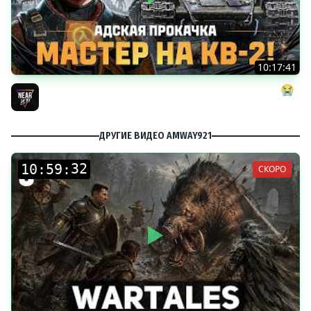
10:17:41
АДСКАЯ ПРОКАЧКА: МАСТЕР на КВ-2! ДАЙТЕ МНЕ СИЛ 😭
Near_You
ДРУГИЕ ВИДЕО AMWAY921
:
:
СКОРО