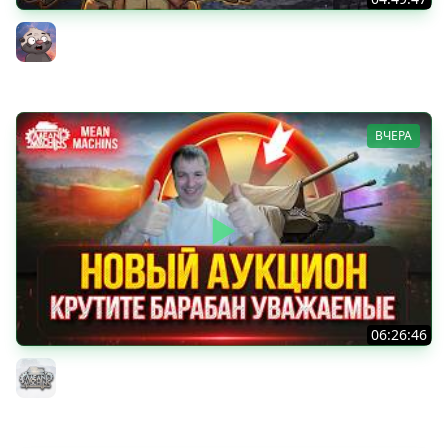
НОВАЯ БЛОХА? Чудо из коробок на ДР Мира танков
2026 | Обкатка танка АСУ-85
Бомбилка Медоеда
ВЧЕРА
06:26:46
ДУПЛЕТ - ФИНАЛ...ОСТАЛОСЬ ВСЕГО 2% ● Аукцион №96,
Будет ли Стример Страдать или Кайфовать ?
MeanMachins