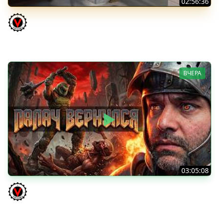
02:56:36
Vz. 68-2 Britva. Захотелось "отметки"
Vspishka
ВЧЕРА
03:05:08
Последний Думгай 3. Дополнение к DooM: The Dark
Ages
Vspishka