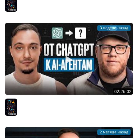
IT
Разное
3 недели назад
02:26:02
От ChatGPT до AI-агентов: весь стек за один эфир (ft.
@MobileDeveloper)
Разное
2 месяца назад