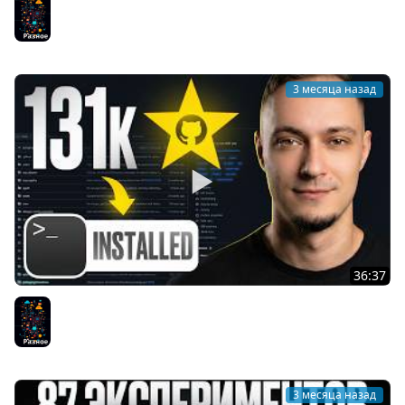
год. GSD & Superpowers
Разное
3 месяца назад
36:37
Я запустил себе Hermes Agent за 10 минут. Это
бесплатно
Разное
3 месяца назад