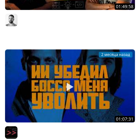
01:49:58
Как Microsoft развивает .NET: производительность,
Developer Experience и AI / Сергей Тепляков #88
Организованное программирование | Кирилл Мокевнин
2 месяца назад
01:07:31
Читаем, как Claude убедил заказчиков, что я не
компетентен