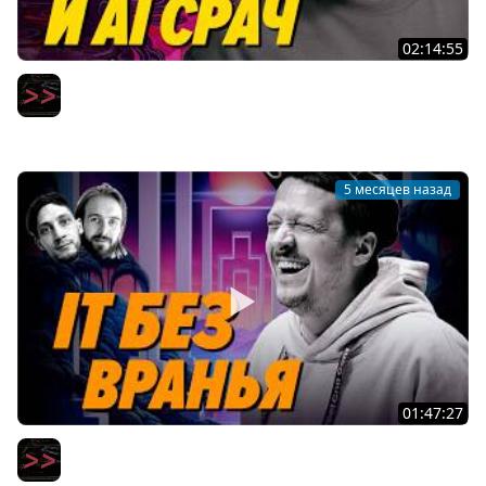
02:14:55
Замена Github, будущее IT-учебы и яростный AI срач —
Сергей Бережной — Мы обречены
Мы обречены
5 месяцев назад
01:47:27
Накрутка опыта, фейковые резюме, куча работ — и
другие грехи, с которыми борется Глеб Михеев