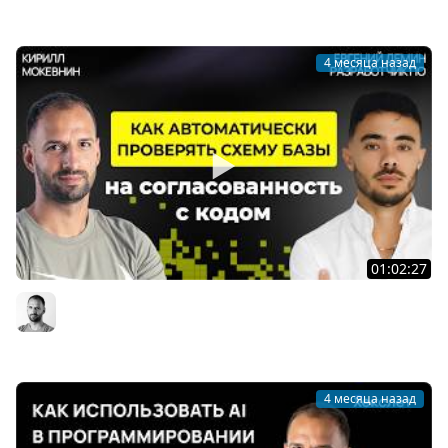
Мы обречены
4 месяца назад
01:02:27
Что должен знать каждый backend про N+1, lazy
preload и производительность / Евгений Демин #83
Организованное программирование | Кирилл Мокевнин
4 месяца назад