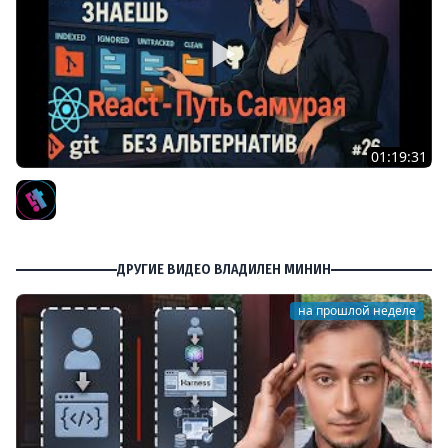
01:19:31
26 / Git vs Github, Staged/Indexed/Ignored/Clean / Курс
React Путь Самурая: Без альтернатив
IT-KAMASUTRA
ДРУГИЕ ВИДЕО ВЛАДИЛЕН МИНИН
на прошлой неделе