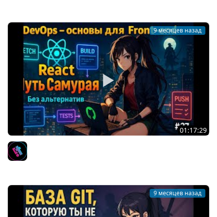
Мы обречены
9 месяцев назад
01:17:29
27 / Основы DevOps, CI/CD для Front-end, GitHub
Actions / Курс React Путь Самурая: Без альтернатив
IT-KAMASUTRA
9 месяцев назад