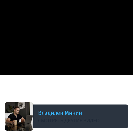
ДОБАВЛЕНО: 6 МЕСЯЦЕВ НАЗАД
У этого AI-агента уже 235 000 звёзд на GitHub.
Показываю, как запустить за 10 минут
Владилен Минин
СМОТРЕТЬ ДРУГИЕ ВИДЕО