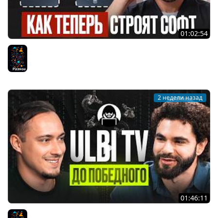
01:02:54
AI-инженерия с нуля — Полный гайд для разработчика
[2026]
Разное
2 недели назад
01:46:11
Ulbi TV: шесть лет за кадром, цена качества и будущее