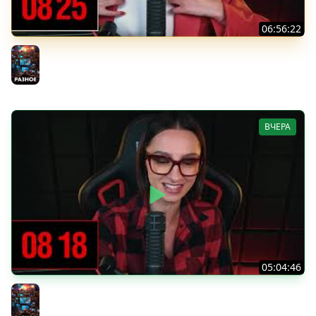
06:56:22
[СТРИМ] БОДРЫЙ ЧЕТВЕРГ С BRM | DOOMSDAY: LAST
SURVIVORS & DOOMSDAY: LAST SURVIVORS | 06.08.26
Разное
ВЧЕРА
05:04:46
[СТРИМ] БОДРАЯ СРЕДА С BRM | ВАМ ГОТИКУ ИЛИ
КОТИКОВ? | ЧАСТЬ 14 | 05.08.26