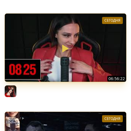
СЕГОДНЯ
06:56:22
[СТРИМ] БОДРЫЙ ЧЕТВЕРГ С BRM | DOOMSDAY: LAST
SURVIVORS & DOOMSDAY: LAST SURVIVORS | 06.08.26
BRM
СЕГОДНЯ