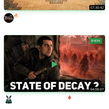
07:30:42
🔥ОТБЕРИ У БИБЫ КОРОБКИ! ● РОЗЫГРЫШ
АВТОМОБИЛЯ!
BEOWULF422
ВЧЕРА
04:06:07
Соло. Сложность запредельная 🩸 State of Decay 2
[PC 2018]
Amway921