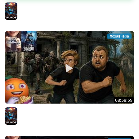
Скуф-патруль | IRL Cтрим от 01/08/2026
Разное
позавчера
08:58:59
Общение | Project Zomboid | Cтрим от 02/08/2026
Разное