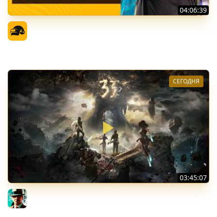
04:06:39
PGS 7 - Финальная Стадия - День 1
Официальный канал
СЕГОДНЯ
03:45:07
Экспедиция 39+ ★ Clair Obscur: Expedition 33
Gleborg