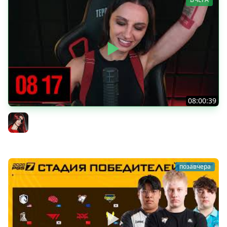
08:00:39
[СТРИМ] БОДРАЯ ПЯТНИЦА С BRM | БШБ-ШНЫЕ НОВОСТИ
| GEARS OF WAR: E-DAY | GOTHIC 1 REMAKE | 07.08.26
BRM
позавчера